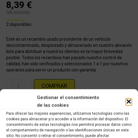
8,39
€
IVA incluido
2 disponibles
Este es un recambio usado procedente de un vehículo
descontaminado, despiezado y almacenado en nuestro almacén
listo para distribuir a nuestros clientes en la mayor brevedad
posible. Todos los recambios han pasado nuestro control de
calidad, han sido verificados y seleccionados 1 a 1 por nuestros
operarios para servir un producto con garantía.
Platinas
COMPRAR
de
Gestionar el consentimiento
bieleta
de las cookies
KTM-
Categorías:
KTM-640cc LC4 ENDURO 2005
,
Recambios ocasión Ktm
640
Para ofrecer las mejores experiencias, utilizamos tecnologías como las
cookies para almacenar y/o acceder a la información del dispositivo. El
cc
Share this product
consentimiento de estas tecnologías nos permitirá procesar datos como
LC4
el comportamiento de navegación o las identificaciones únicas en este
sitio. No consentir o retirar el consentimiento, puede afectar
Enduro