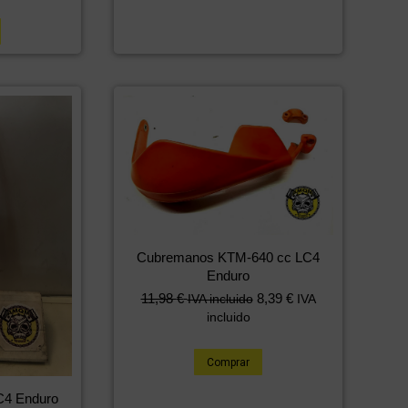
Cubremanos KTM-640 cc LC4
Enduro
11,98
€
8,39
€
IVA incluido
IVA
incluido
Comprar
C4 Enduro