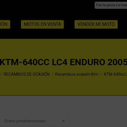
Search:
IÓN
MOTOS EN VENTA
VENDER MI MOTO
KTM-640CC LC4 ENDURO 200
RECAMBIOS DE OCASIÓN
Recambios ocasión Ktm
KTM-640cc 