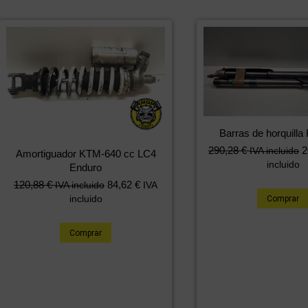
Barras de horquill
290,28
€
2
IVA incluido
Amortiguador KTM-640 cc LC4
incluido
Enduro
120,88
€
84,62
€
IVA incluido
IVA
incluido
Comprar
Comprar