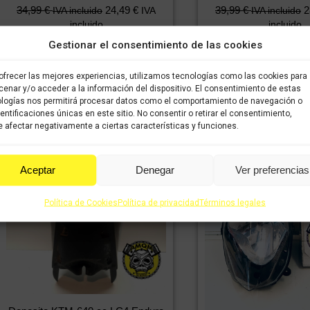
34,99
€
24,49
€
39,99
€
2
IVA incluido
IVA
IVA incluido
incluido
incluido
Gestionar el consentimiento de las cookies
Comprar
Comprar
ofrecer las mejores experiencias, utilizamos tecnologías como las cookies para
enar y/o acceder a la información del dispositivo. El consentimiento de estas
logías nos permitirá procesar datos como el comportamiento de navegación o
dentificaciones únicas en este sitio. No consentir o retirar el consentimiento,
 afectar negativamente a ciertas características y funciones.
Aceptar
Denegar
Ver preferencias
Política de Cookies
Política de privacidad
Términos legales