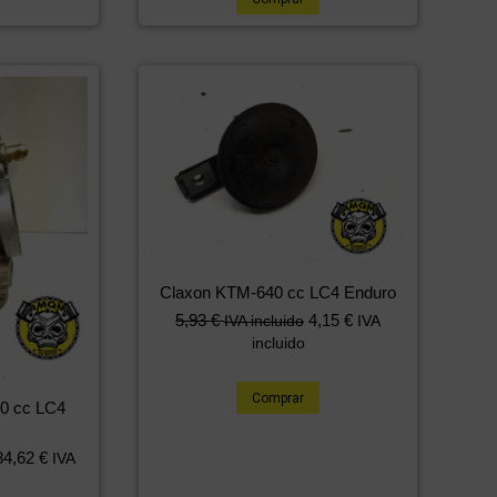
Claxon KTM-640 cc LC4 Enduro
5,93
€
4,15
€
IVA incluido
IVA
incluido
Comprar
0 cc LC4
84,62
€
IVA