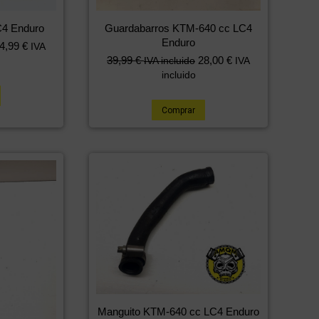
C4 Enduro
Guardabarros KTM-640 cc LC4
Enduro
4,99
€
IVA
39,99
€
28,00
€
IVA incluido
IVA
incluido
Comprar
Manguito KTM-640 cc LC4 Enduro