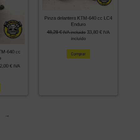
Pinza delantera KTM-640 cc LC4
Enduro
48,28
€
33,80
€
IVA incluido
IVA
incluido
KTM-640 cc
Comprar
o
2,00
€
IVA
→