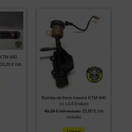
a KTM 640
03,20
€
IVA
Bomba de freno trasera KTM-640
cc LC4 Enduro
48,28
€
33,80
€
IVA incluido
IVA
incluido
Comprar