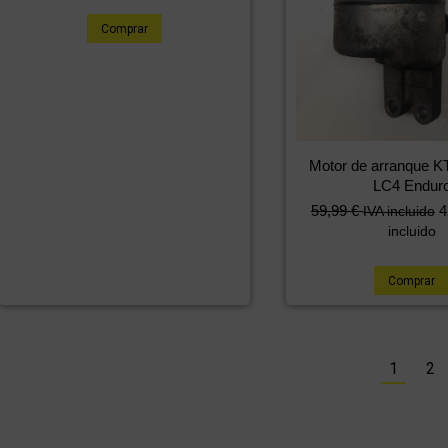
Comprar
Motor de arranque 
LC4 Endur
59,99
€
4
IVA incluido
incluido
Comprar
1
2