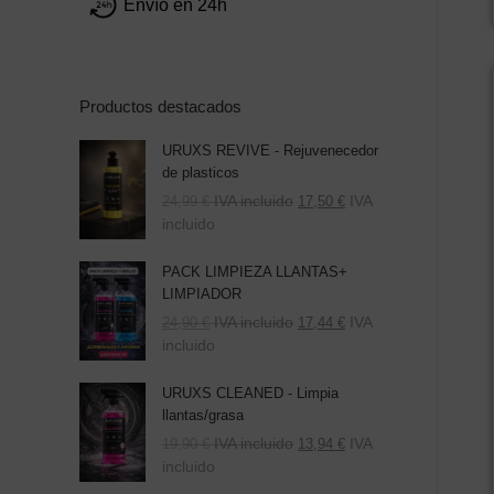
Envío en 24h
Productos destacados
URUXS REVIVE - Rejuvenecedor
de plasticos
IVA incluido
IVA
24,99
€
17,50
€
incluido
PACK LIMPIEZA LLANTAS+
LIMPIADOR
El
El
IVA incluido
IVA
24,90
€
17,44
€
precio
precio
incluido
original
actual
era:
es:
URUXS CLEANED - Limpia
39,80 €.
24,90 €.
llantas/grasa
IVA incluido
IVA
19,90
€
13,94
€
incluido