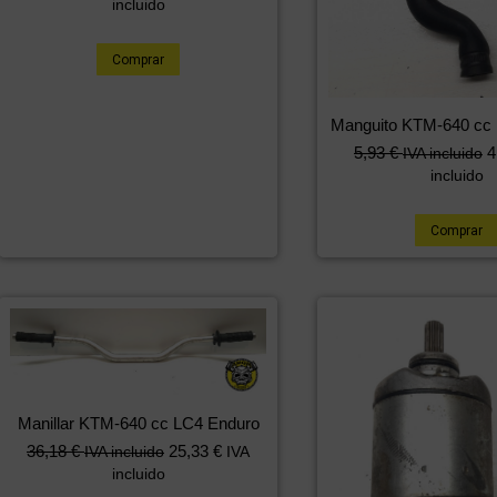
incluido
Comprar
Manguito KTM-640 cc
5,93
€
4
IVA incluido
incluido
Comprar
Manillar KTM-640 cc LC4 Enduro
36,18
€
25,33
€
IVA incluido
IVA
incluido