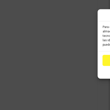
Para 
almac
tecno
las i
puede