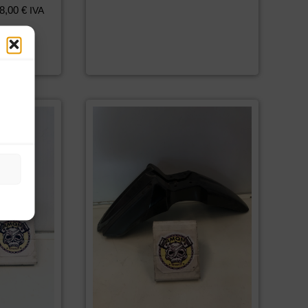
8,00
€
IVA