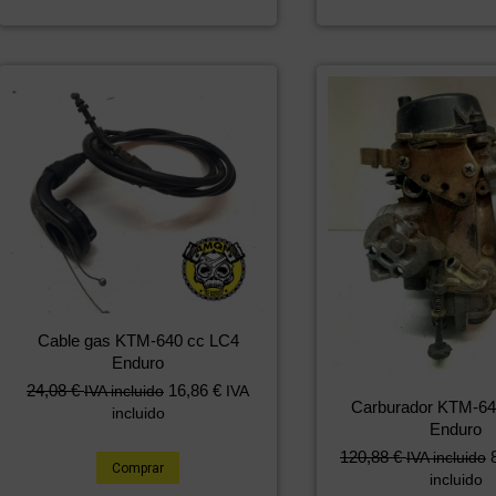
Cable gas KTM-640 cc LC4
Enduro
24,08
€
16,86
€
IVA incluido
IVA
Carburador KTM-64
incluido
Enduro
120,88
€
IVA incluido
Comprar
incluido