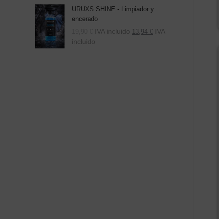
URUXS SHINE - Limpiador y
encerado
IVA incluido
IVA
19,90
€
13,94
€
incluido