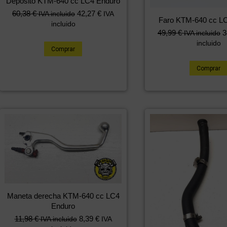
Deposito KTM-640 cc LC4 Enduro
60,38
€
42,27
€
IVA incluido
IVA
Faro KTM-640 cc L
incluido
49,99
€
3
IVA incluido
incluido
Comprar
Comprar
Maneta derecha KTM-640 cc LC4
Enduro
11,98
€
8,39
€
IVA incluido
IVA