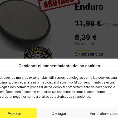
Enduro
11,98
€
IVA incl
8,39
€
IVA incluido
Sin existencias
Este es un recambio usad
Gestionar el consentimiento de las cookies
almacenado en nuestro alm
brevedad posible. Todos l
ofrecer las mejores experiencias, utilizamos tecnologías como las cookies para
sido verificados y selecci
enar y/o acceder a la información del dispositivo. El consentimiento de estas
con garantía.
logías nos permitirá procesar datos como el comportamiento de navegación o
dentificaciones únicas en este sitio. No consentir o retirar el consentimiento,
Categorías:
KTM-640cc LC4
 afectar negativamente a ciertas características y funciones.
Share this product
Aceptar
Denegar
Ver preferencias