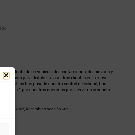
uido
o procedente de un vehículo descontaminado, despiezado y
acén listo para distribuir a nuestros clientes en la mayor
os recambios han pasado nuestro control de calidad, han
onados 1 a 1 por nuestros operarios para servir un producto
 ENDURO 2005
,
Recambios ocasión Ktm