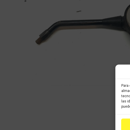
Para 
almac
tecno
las i
puede