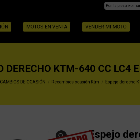
Search:
IÓN
MOTOS EN VENTA
VENDER MI MOTO
O DERECHO KTM-640 CC LC4 
CAMBIOS DE OCASIÓN
Recambios ocasión Ktm
Espejo derecho 
Espejo de