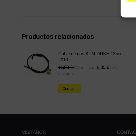
Productos relacionados
Cable de gas KTM DUKE 125cc
2013
11,98
€
8,39
€
IVA incluido
IVA
incluido
Comprar
VISÍTANOS
CONTÁC