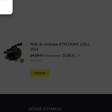
e
Share
on
erest
LinkedIn
Relé de arranque KTM DUKE 125cc
2013
24,08
€
16,86
€
IVA incluido
IVA
incluido
Comprar
DÓNDE ESTAMOS