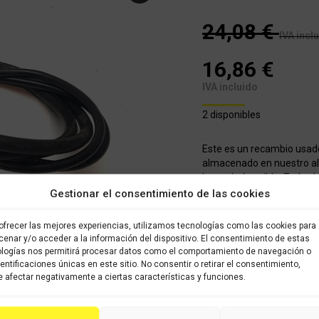
24,08
€
IVA incl
16,86
€
IVA incluido
2 disponibles
Este es un recambio usad
almacenado en nuestro alm
brevedad posible. Todos l
sido verificados y selecci
Gestionar el consentimiento de las cookies
con garantía.
ofrecer las mejores experiencias, utilizamos tecnologías como las cookies para
Cable
enar y/o acceder a la información del dispositivo. El consentimiento de estas
COMP
logías nos permitirá procesar datos como el comportamiento de navegación o
gas
dentificaciones únicas en este sitio. No consentir o retirar el consentimiento,
KTM-
 afectar negativamente a ciertas características y funciones.
640
Categorías:
KTM-640cc LC4
cc