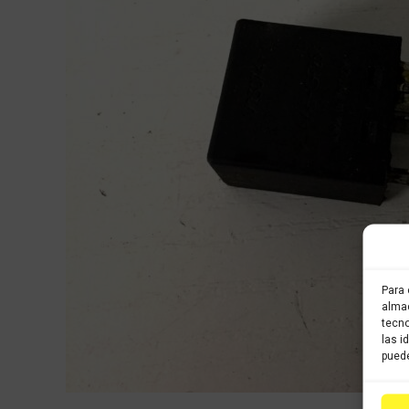
Para 
almac
tecno
las i
puede