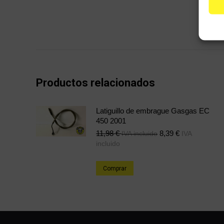
Productos relacionados
Latiguillo de embrague Gasgas EC
450 2001
11,98
€
8,39
€
IVA incluido
IVA
incluido
Comprar