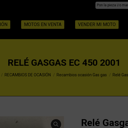
Search:
IÓN
MOTOS EN VENTA
VENDER MI MOTO
RELÉ GASGAS EC 450 2001
RECAMBIOS DE OCASIÓN
Recambios ocasión Gas gas
Relé Ga
Relé Gasg