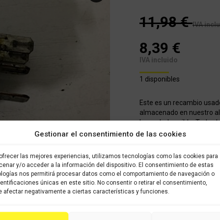
11,98
€
IVA incl
8,39
€
IVA incluido
1 disponibles
Este es un recambio usad
almacenado en nuestro alm
brevedad posible. Todos l
sido verificados y selecci
Gestionar el consentimiento de las cookies
con garantía.
ofrecer las mejores experiencias, utilizamos tecnologías como las cookies para
enar y/o acceder a la información del dispositivo. El consentimiento de estas
COMPRAR
logías nos permitirá procesar datos como el comportamiento de navegación o
dentificaciones únicas en este sitio. No consentir o retirar el consentimiento,
 afectar negativamente a ciertas características y funciones.
Categorías:
GASGAS EC 450