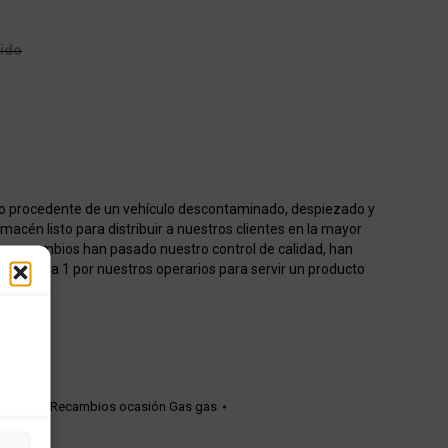
uido
o procedente de un vehículo descontaminado, despiezado y
acén listo para distribuir a nuestros clientes en la mayor
os recambios han pasado nuestro control de calidad, han
onados 1 a 1 por nuestros operarios para servir un producto
cc 2001
,
Recambios ocasión Gas gas