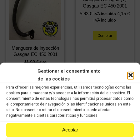
Gasgas EC 450 2001
5,93
€
4,15
€
IVA incluido
IVA incluido
Comprar
Manguera de inyección
Gasgas EC 450 2001
11,98
€
IVA
8,39
€
incluido
IVA
Gestionar el consentimiento
incluido
de las cookies
Para ofrecer las mejores experiencias, utilizamos tecnologías como las
Comprar
cookies para almacenar y/o acceder a la información del dispositivo. El
consentimiento de estas tecnologías nos permitirá procesar datos como
el comportamiento de navegación o las identificaciones únicas en este
sitio. No consentir o retirar el consentimiento, puede afectar
negativamente a ciertas características y funciones.
Aceptar