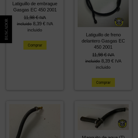
Latiguillo de embrague
Gasgas EC 450 2001
11,98
€
IVA
8,39
€
incluido
IVA
incluido
Latiguillo de freno
delantero Gasgas EC
Comprar
450 2001
11,98
€
IVA
8,39
€
incluido
IVA
incluido
Comprar
Manguito de agua (T)