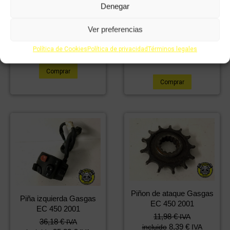
Denegar
Manguito de agua
Pedal de Cambio
Gasgas EC 450 2001
Gasgas EC 450 2001
Ver preferencias
5,93
€
4,15
€
11,98
€
IVA incluido
IVA
8,39
€
IVA incluido
incluido
IVA
Política de Cookies
Política de privacidad
Términos legales
incluido
Comprar
Comprar
Piñon de ataque Gasgas
Piña izquierda Gasgas
EC 450 2001
EC 450 2001
11,98
€
IVA
36,18
€
IVA
8,39
€
incluido
IVA