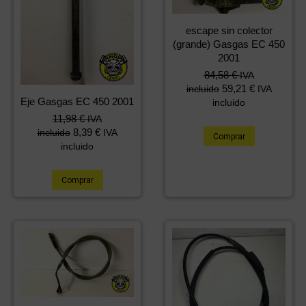
escape sin colector
(grande) Gasgas EC 450
2001
84,58
€
IVA
59,21
€
incluido
IVA
Eje Gasgas EC 450 2001
incluido
11,98
€
IVA
8,39
€
incluido
IVA
Comprar
incluido
Comprar