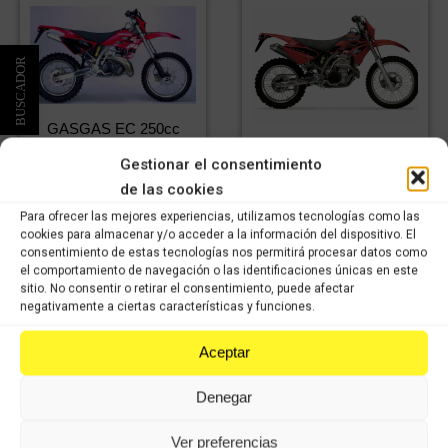
GASGAS EC 250cc
GASGAS EC 450cc
2000
Gestionar el consentimiento
2001
37 Products
de las cookies
15 Products
Para ofrecer las mejores experiencias, utilizamos tecnologías como las
cookies para almacenar y/o acceder a la información del dispositivo. El
consentimiento de estas tecnologías nos permitirá procesar datos como
el comportamiento de navegación o las identificaciones únicas en este
sitio. No consentir o retirar el consentimiento, puede afectar
negativamente a ciertas características y funciones.
VISÍTANOS
Aceptar
Le atenderemos con mucho gusto dentro de nuestro horario: de lunes
Denegar
a jueves, de 8 a 14:00h y de 15 a 17:00h, viernes de 8:00 a 14:00 y
de 15:00 a 16:00 y los sábados de 9:00 a 13:00h.
Ver preferencias