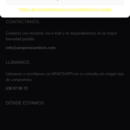
Carrer Josep Maria Sert, 13, Nave 2, 08530
La Garriga, Barcelona
Política de Cookies
Política de privacidad
Términos legales
CONTÁCTANOS
Contacta con nosotros vía e-mail y te responderemos en la mayor
brevedad posible.
info@amqmrecambios.com
LLÁMANOS
Llámanos o escríbenos un WHATSAPPcon tu consulta sin ningún tipo
de compromiso
638 87 80 72
DÓNDE ESTAMOS