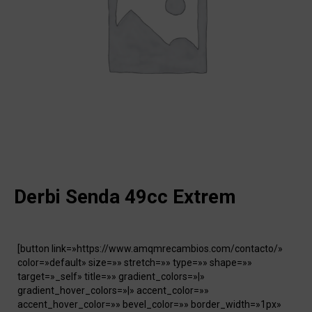
Derbi Senda 49cc Extrem
[button link=»https://www.amqmrecambios.com/contacto/»
color=»default» size=»» stretch=»» type=»» shape=»»
target=»_self» title=»» gradient_colors=»|»
gradient_hover_colors=»|» accent_color=»»
accent_hover_color=»» bevel_color=»» border_width=»1px»