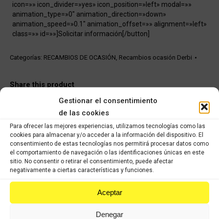
icon=»» icon_divider=»yes» icon_position=»left» modal=»»
animation_type=»0″ animation_direction=»down»
animation_speed=»0.1″ animation_offset=»» alignment=»left»
class=»» id=»»]Solicitar información[/button]
Categorías:
RECAMBIOS DE OCASIÓN
,
Recambios ocasión Derbi
Share this product
Gestionar el consentimiento
Share
Share
Share
Share
de las cookies
on
on
on
on
Para ofrecer las mejores experiencias, utilizamos tecnologías como las
cookies para almacenar y/o acceder a la información del dispositivo. El
X
Facebook
Pinterest
LinkedIn
consentimiento de estas tecnologías nos permitirá procesar datos como
el comportamiento de navegación o las identificaciones únicas en este
Productos relacionados
sitio. No consentir o retirar el consentimiento, puede afectar
negativamente a ciertas características y funciones.
Daelim S2 125cc
Aceptar
Comprar
Denegar