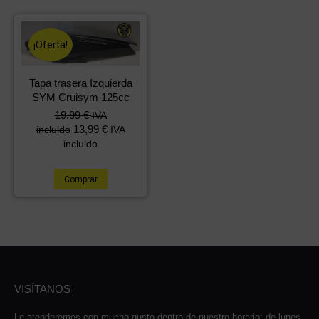
¡Oferta!
Tapa trasera Izquierda
SYM Cruisym 125cc
El
El
19,99
€
IVA
precio
precio
13,99
€
incluido
IVA
original
actual
incluido
era:
es:
39,99 €.
19,99 €.
Comprar
VISÍTANOS
Le atenderemos con mucho gusto dentro de nuestro horario: de lunes