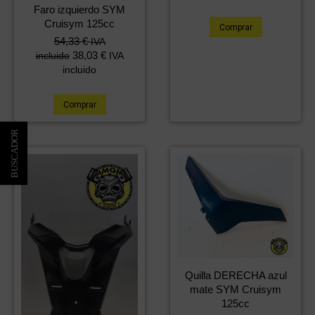
Faro izquierdo SYM
Cruisym 125cc
Comprar
54,33
€
IVA
38,03
€
incluido
IVA
incluido
Comprar
Quilla DERECHA azul
mate SYM Cruisym
125cc