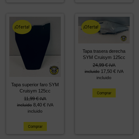
¡Oferta!
¡Oferta!
Tapa trasera derecha
SYM Cruisym 125cc
El
El
24,99
€
IVA
precio
precio
17,50
€
incluido
IVA
original
actual
incluido
era:
es:
Tapa superior faro SYM
48,28 €.
24,99 €.
Cruisym 125cc
Comprar
El
El
11,99
€
IVA
precio
precio
8,40
€
incluido
IVA
original
actual
incluido
era:
es:
24,08 €.
11,99 €.
Comprar