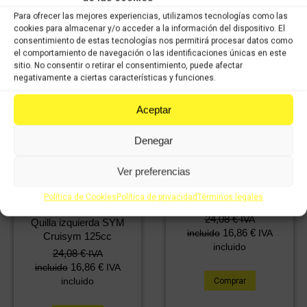
Cruisym 125cc
30,13
€
IVA
Para ofrecer las mejores experiencias, utilizamos tecnologías como las
24,08
€
21,09
€
IVA
incluido
IVA
cookies para almacenar y/o acceder a la información del dispositivo. El
16,86
€
incluido
IVA
incluido
consentimiento de estas tecnologías nos permitirá procesar datos como
incluido
el comportamiento de navegación o las identificaciones únicas en este
sitio. No consentir o retirar el consentimiento, puede afectar
Comprar
negativamente a ciertas características y funciones.
Comprar
Aceptar
Denegar
Ver preferencias
Quilla trasera izquierda
Política de Cookies
Política de privacidad
Términos legales
SYM Cruisym 125cc
24,08
€
IVA
Quilla izquierda SYM
16,86
€
incluido
IVA
Cruisym 125cc
incluido
24,08
€
IVA
16,86
€
incluido
IVA
incluido
Comprar