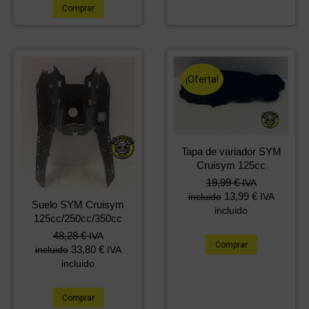
Comprar
¡Oferta!
Tapa de variador SYM
Cruisym 125cc
El
El
19,99
€
IVA
precio
precio
13,99
€
incluido
IVA
Suelo SYM Cruisym
original
actual
incluido
125cc/250cc/350cc
era:
es:
48,28
€
IVA
36,18 €.
19,99 €.
Comprar
33,80
€
incluido
IVA
incluido
Comprar