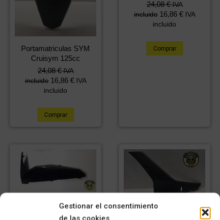
24,08
€
IVA
16,86
€
incluido
IVA
incluido
Portamatriculas SYM
Comprar
Cruisym 125cc
24,08
€
IVA
16,86
€
incluido
IVA
incluido
Comprar
Quilla izquierda SYM
Gestionar el consentimiento
Quilla izquierda SYM
Cruisym 125cc
de las cookies