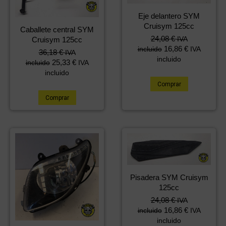
Eje delantero SYM
Cruisym 125cc
Caballete central SYM
24,08
€
IVA
Cruisym 125cc
16,86
€
incluido
IVA
36,18
€
IVA
incluido
25,33
€
incluido
IVA
incluido
Comprar
Comprar
Pisadera SYM Cruisym
125cc
24,08
€
IVA
16,86
€
incluido
IVA
incluido