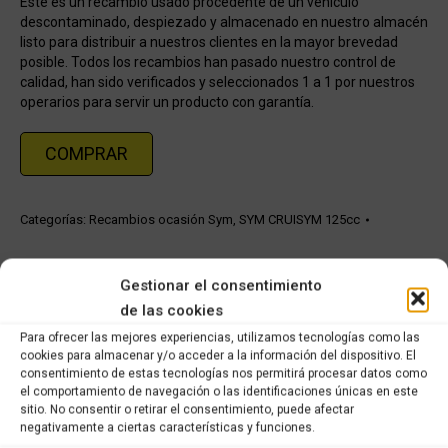
Este es un recambio usado procedente de un vehículo
descontaminado, despiezado y almacenado en nuestro almacén
listo para distribuir a nuestros clientes en la mayor brevedad
posible. Todos los recambios han pasado nuestro control de
calidad, han sido verificados y seleccionados 1 a 1 por nuestros
operarios para servir un producto con garantía.
COMPRAR
Categorías:
Recambios ocasión Sym
,
SYM CRUISYM 125cc
Share this product
Gestionar el consentimiento
de las cookies
Share
Share
Share
Share
Para ofrecer las mejores experiencias, utilizamos tecnologías como las
on
on
on
on
cookies para almacenar y/o acceder a la información del dispositivo. El
consentimiento de estas tecnologías nos permitirá procesar datos como
X
Facebook
Pinterest
LinkedIn
el comportamiento de navegación o las identificaciones únicas en este
sitio. No consentir o retirar el consentimiento, puede afectar
Productos relacionados
negativamente a ciertas características y funciones.