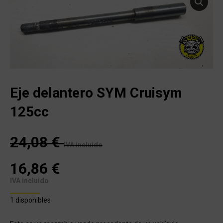
Eje delantero SYM Cruisym
125cc
24,08
€
IVA incluido
16,86
€
IVA incluido
1 disponibles