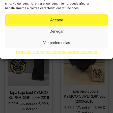
sitio. No consentir o retirar el consentimiento, puede afectar
negativamente a ciertas características y funciones.
Comprar
Comprar
Aceptar
Denegar
¡Oferta!
Ver preferencias
Política de Cookies
Política de privacidad
Términos legales
Tapa bajo cúpula
Tapa bajo baúl KYMCO
KYMCO SUPERDIK 300
SUPERDINK 2009-2016
(2009-2016)
El
El
9,99
€
6,99
€
IVA incluido
9,99
€
6,99
€
IVA incluido
precio
precio
IVA incluido
IVA incluido