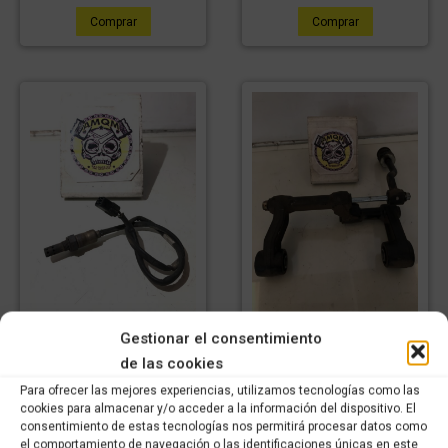
Comprar
Comprar
Gestionar el consentimiento
Sonda lambda KYMCO
Soporte motor KYMCO
SUPERDIK 300 (2009-
SUPERDIK 300 (2009-
de las cookies
2016)
2016)
Para ofrecer las mejores experiencias, utilizamos tecnologías como las
29,99
€
59,99
€
IVA
IVA
cookies para almacenar y/o acceder a la información del dispositivo. El
20,99
€
42,00
€
incluido
IVA
incluido
IVA
consentimiento de estas tecnologías nos permitirá procesar datos como
incluido
incluido
el comportamiento de navegación o las identificaciones únicas en este