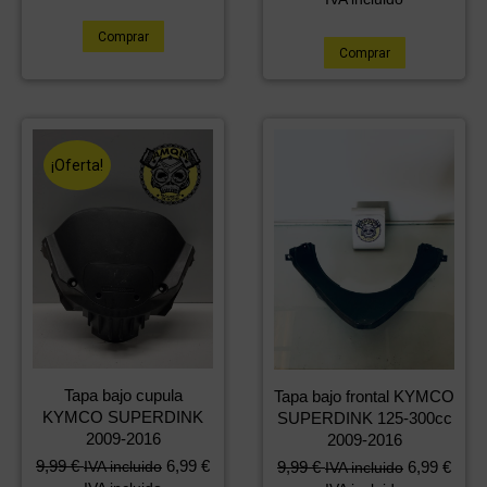
original
actual
era:
es:
Comprar
19,99 €.
9,99 €.
Comprar
¡Oferta!
Tapa bajo cupula
Tapa bajo frontal KYMCO
KYMCO SUPERDINK
SUPERDINK 125-300cc
2009-2016
2009-2016
El
El
9,99
€
6,99
€
IVA incluido
9,99
€
6,99
€
IVA incluido
precio
precio