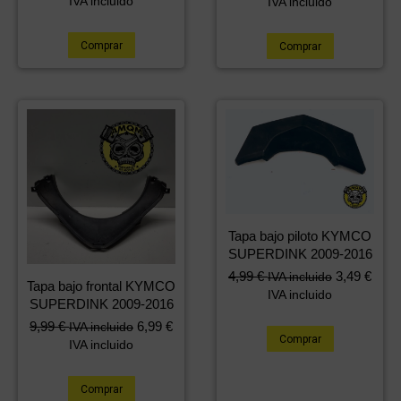
IVA incluido
IVA incluido
original
actual
era:
es:
Comprar
Comprar
19,99 €.
9,99 €.
Tapa bajo piloto KYMCO
SUPERDINK 2009-2016
4,99
€
3,49
€
IVA incluido
Tapa bajo frontal KYMCO
IVA incluido
SUPERDINK 2009-2016
9,99
€
6,99
€
IVA incluido
Comprar
IVA incluido
Comprar