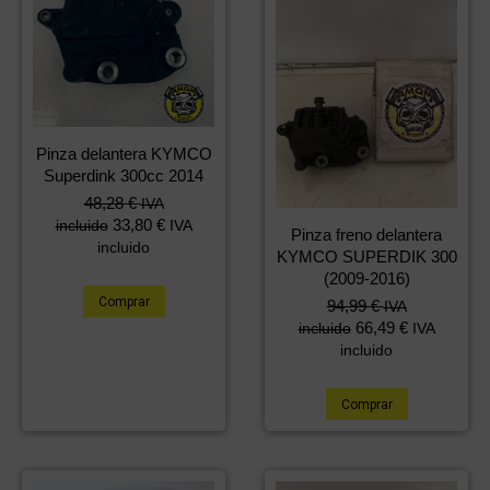
Pinza delantera KYMCO
Superdink 300cc 2014
48,28
€
IVA
33,80
€
incluido
IVA
Pinza freno delantera
incluido
KYMCO SUPERDIK 300
(2009-2016)
Comprar
94,99
€
IVA
66,49
€
incluido
IVA
incluido
Comprar