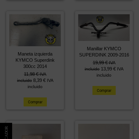
Manillar KYMCO
Maneta izquierda
SUPERDINK 2009-2016
KYMCO Superdink
19,99
€
IVA
300cc 2014
13,99
€
incluido
IVA
11,98
€
IVA
incluido
8,39
€
incluido
IVA
incluido
Comprar
Comprar