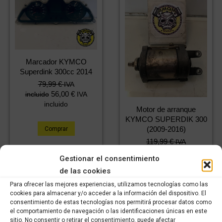
Marcador KYMCO
Superdink 300cc 2014
79,99
€
IVA
56,00
€
incluido
IVA
incluido
Motor de arranque
KYMCO SUPERDIK 300
(2009-2016)
Comprar
119,99
€
IVA
84,00
€
incluido
IVA
Gestionar el consentimiento
incluido
de las cookies
Para ofrecer las mejores experiencias, utilizamos tecnologías como las
Comprar
cookies para almacenar y/o acceder a la información del dispositivo. El
consentimiento de estas tecnologías nos permitirá procesar datos como
el comportamiento de navegación o las identificaciones únicas en este
sitio. No consentir o retirar el consentimiento, puede afectar