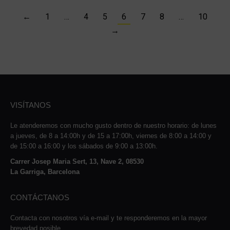
←
1
…
4
5
6
7
8
…
10
→
VISÍTANOS
Le atenderemos con mucho gusto dentro de nuestro horario: de lunes
a jueves, de 8 a 14:00h y de 15 a 17:00h, viernes de 8:00 a 14:00 y
de 15:00 a 16:00 y los sábados de 9:00 a 13:00h.
Carrer Josep Maria Sert, 13, Nave 2, 08530
La Garriga, Barcelona
CONTÁCTANOS
Contacta con nosotros vía e-mail y te responderemos en la mayor
brevedad posible.