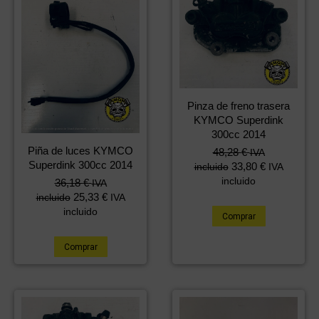
Pinza de freno trasera
KYMCO Superdink
300cc 2014
Piña de luces KYMCO
48,28
€
IVA
Superdink 300cc 2014
33,80
€
incluido
IVA
incluido
36,18
€
IVA
25,33
€
incluido
IVA
incluido
Comprar
Comprar