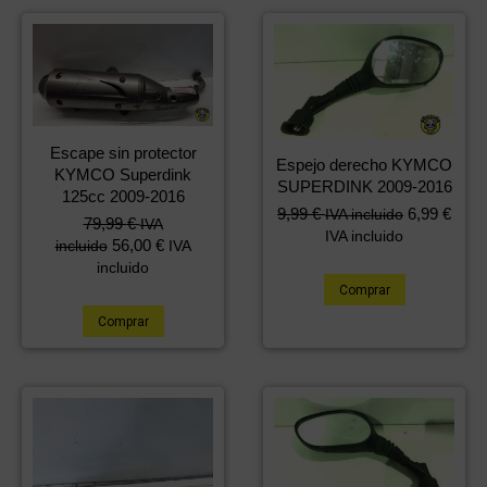
Escape sin protector
Espejo derecho KYMCO
KYMCO Superdink
SUPERDINK 2009-2016
125cc 2009-2016
9,99
€
6,99
€
IVA incluido
79,99
€
IVA
IVA incluido
56,00
€
incluido
IVA
incluido
Comprar
Comprar