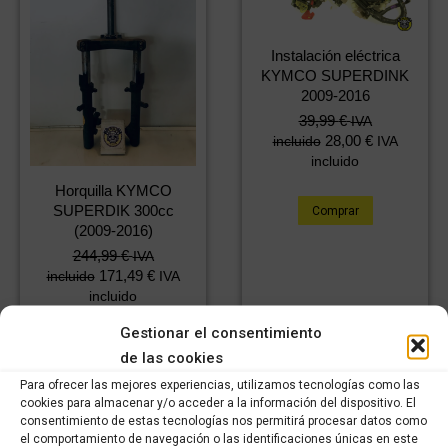
Instalación eléctrica
KYMCO SUPERDINK
2009-2016
39,99
€
IVA
28,00
€
incluido
IVA
incluido
Horquilla KYMCO
SUPERDIK 300cc
Comprar
(2009-2016)
244,99
€
IVA
171,49
€
incluido
IVA
incluido
Gestionar el consentimiento
Comprar
de las cookies
Para ofrecer las mejores experiencias, utilizamos tecnologías como las
cookies para almacenar y/o acceder a la información del dispositivo. El
consentimiento de estas tecnologías nos permitirá procesar datos como
el comportamiento de navegación o las identificaciones únicas en este