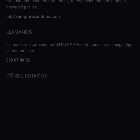
Contacta con nosotros vía e-mail y te responderemos en la mayor
brevedad posible.
info@amqmrecambios.com
LLÁMANOS
Llámanos o escríbenos un WHATSAPPcon tu consulta sin ningún tipo
de compromiso
638 87 80 72
DÓNDE ESTAMOS