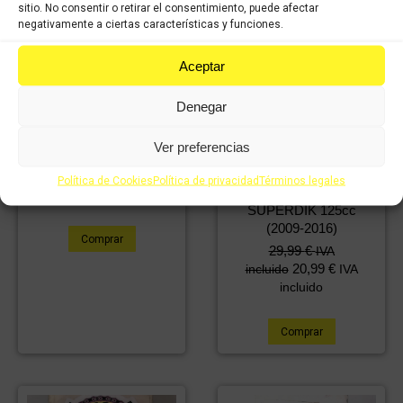
sitio. No consentir o retirar el consentimiento, puede afectar
negativamente a ciertas características y funciones.
Aceptar
Denegar
Inyector KYMCO
SUPERDINK 2009-2016
Ver preferencias
29,99
€
IVA
20,99
€
incluido
IVA
Política de Cookies
Política de privacidad
Términos legales
Inyector KYMCO
incluido
SUPERDIK 125cc
(2009-2016)
Comprar
29,99
€
IVA
20,99
€
incluido
IVA
incluido
Comprar