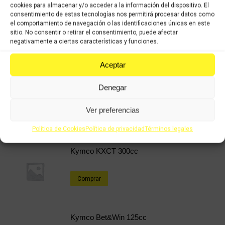
cookies para almacenar y/o acceder a la información del dispositivo. El
Categorías:
Recambios ocasión Kymco
,
KYMCO SUPERDINK 125cc
consentimiento de estas tecnologías nos permitirá procesar datos como
(2009 -2016)
,
KYMCO SUPERDINK 300cc (2009-2016)
el comportamiento de navegación o las identificaciones únicas en este
sitio. No consentir o retirar el consentimiento, puede afectar
negativamente a ciertas características y funciones.
Share this product
Aceptar
Share
Share
Share
Share
on
on
on
on
Denegar
X
Facebook
Pinterest
LinkedIn
Ver preferencias
Productos relacionados
Política de Cookies
Política de privacidad
Términos legales
Kymco KXCT 300cc
Comprar
Kymco Bet&Win 125cc