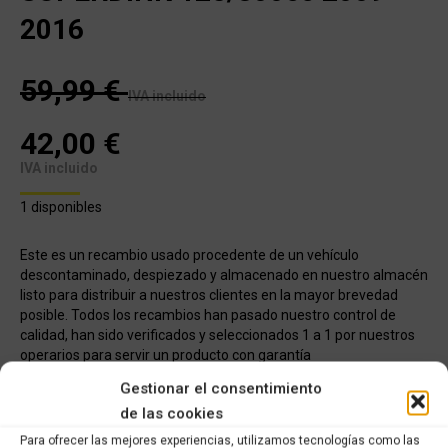
2016
59,99
€
IVA incluido
42,00
€
IVA incluido
1 disponibles
Este es un recambio usado procedente de un vehículo
descontaminado, despiezado y almacenado en nuestro almacén
listo para distribuir a nuestros clientes en la mayor brevedad
posible. Todos los recambios han pasado nuestro control de
calidad, han sido verificados y seleccionados 1 a 1 por nuestros
operarios para servir un producto con garantía
Gestionar el consentimiento
COMPRAR
de las cookies
Para ofrecer las mejores experiencias, utilizamos tecnologías como las