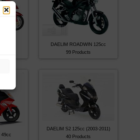
cc DLX
DAELIM ROADWIN 125cc
s
99 Products
DAELIM S2 125cc (2003-2011)
 49cc
40 Products