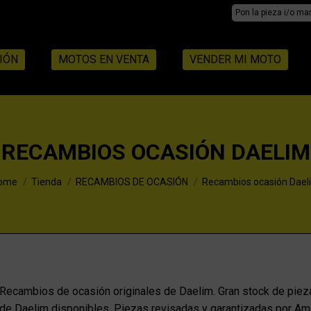
Search:
IÓN
MOTOS EN VENTA
VENDER MI MOTO
RECAMBIOS OCASIÓN DAELIM
ou are here:
ome
Tienda
RECAMBIOS DE OCASIÓN
Recambios ocasión Dael
Recambios de ocasión originales de Daelim. Gran stock de piez
de Daelim disponibles. Piezas revisadas y garantizadas por A