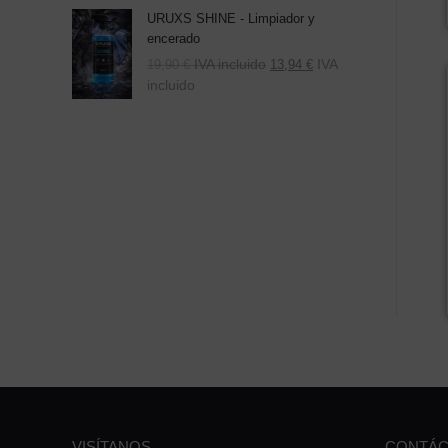
URUXS SHINE - Limpiador y
encerado
IVA incluido
IVA
19,90
€
13,94
€
incluido
VISÍTANOS
CONTÁC