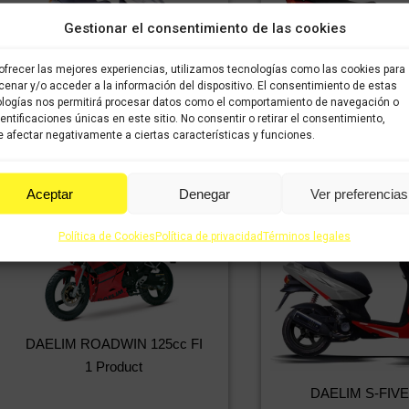
Gestionar el consentimiento de las cookies
ofrecer las mejores experiencias, utilizamos tecnologías como las cookies para
enar y/o acceder a la información del dispositivo. El consentimiento de estas
logías nos permitirá procesar datos como el comportamiento de navegación o
DAELIM NS 125
dentificaciones únicas en este sitio. No consentir o retirar el consentimiento,
Daelim NS 125 III
 afectar negativamente a ciertas características y funciones.
48 Product
21 Products
Aceptar
Denegar
Ver preferencias
Política de Cookies
Política de privacidad
Términos legales
DAELIM ROADWIN 125cc FI
1 Product
DAELIM S-FIVE