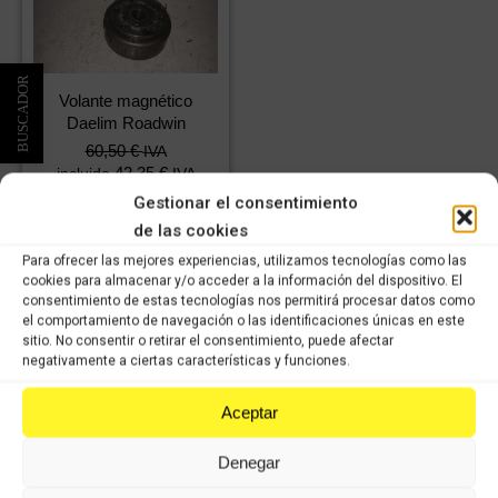
Volante magnético
Daelim Roadwin
60,50
€
IVA
42,35
€
incluido
IVA
incluido
Gestionar el consentimiento
de las cookies
Comprar
Para ofrecer las mejores experiencias, utilizamos tecnologías como las
cookies para almacenar y/o acceder a la información del dispositivo. El
consentimiento de estas tecnologías nos permitirá procesar datos como
el comportamiento de navegación o las identificaciones únicas en este
sitio. No consentir o retirar el consentimiento, puede afectar
negativamente a ciertas características y funciones.
Aceptar
VISÍTANOS
Denegar
Le atenderemos con mucho gusto dentro de nuestro horario: de lunes
a jueves, de 8 a 14:00h y de 15 a 17:00h, viernes de 8:00 a 14:00 y