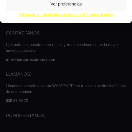
de 15:00 a 16:00 y los sábados de 9:00 a 13:00h.
Ver preferencias
Carrer Josep Maria Sert, 13, Nave 2, 08530
Política de Cookies
Política de privacidad
Términos legales
La Garriga, Barcelona
CONTÁCTANOS
Contacta con nosotros vía e-mail y te responderemos en la mayor
brevedad posible.
info@amqmrecambios.com
LLÁMANOS
Llámanos o escríbenos un WHATSAPPcon tu consulta sin ningún tipo
de compromiso
638 87 80 72
DÓNDE ESTAMOS