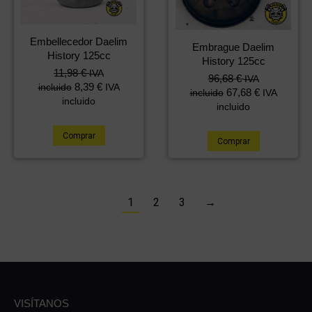
Embellecedor Daelim
Embrague Daelim
History 125cc
History 125cc
11,98
€
IVA
96,68
€
IVA
8,39
€
incluido
IVA
67,68
€
incluido
IVA
incluido
incluido
Comprar
Comprar
1
2
3
→
VISÍTANOS