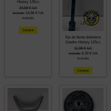
History 125cc
24,08
€
IVA
16,86
€
incluido
IVA
incluido
Comprar
Eje de llanta delantera
Daelim History 125cc
11,98
€
IVA
8,39
€
incluido
IVA
incluido
Comprar