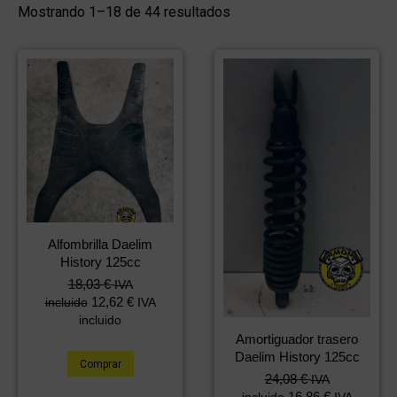
Mostrando 1–18 de 44 resultados
Alfombrilla Daelim
History 125cc
18,03
€
IVA
12,62
€
incluido
IVA
incluido
Amortiguador trasero
Daelim History 125cc
Comprar
24,08
€
IVA
16,86
€