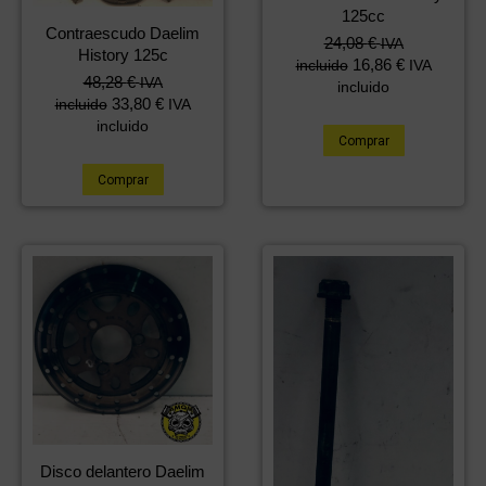
125cc
Contraescudo Daelim
24,08
€
IVA
History 125c
16,86
€
incluido
IVA
48,28
€
IVA
incluido
33,80
€
incluido
IVA
incluido
Comprar
Comprar
Disco delantero Daelim