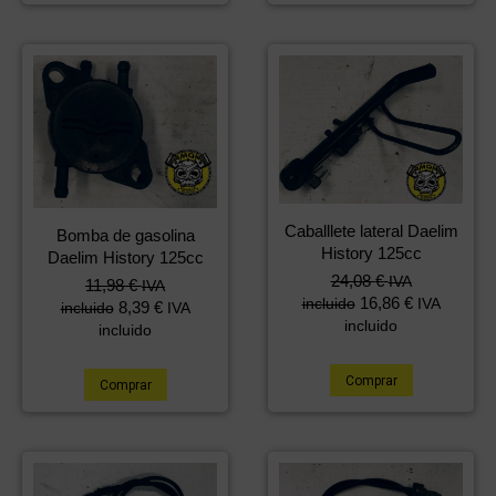
Caballlete lateral Daelim
Bomba de gasolina
History 125cc
Daelim History 125cc
24,08
€
IVA
11,98
€
IVA
16,86
€
incluido
IVA
8,39
€
incluido
IVA
incluido
incluido
Comprar
Comprar