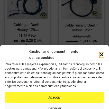
Cable gas Daelim
Cable reenvio Daelim
History 125cc
History 125cc
11,98
€
IVA
30,13
€
IVA
8,39
€
incluido
IVA
21,09
€
incluido
IVA
incluido
incluido
Gestionar el consentimiento
de las cookies
Comprar
Comprar
Para ofrecer las mejores experiencias, utilizamos tecnologías como las
cookies para almacenar y/o acceder a la información del dispositivo. El
consentimiento de estas tecnologías nos permitirá procesar datos como
el comportamiento de navegación o las identificaciones únicas en este
sitio. No consentir o retirar el consentimiento, puede afectar
negativamente a ciertas características y funciones.
Aceptar
Denegar