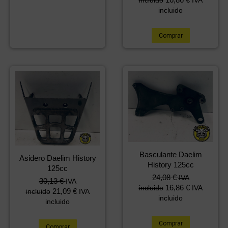
incluido
IVA
incluido
Comprar
Basculante Daelim
Asidero Daelim History
History 125cc
125cc
24,08
€
IVA
30,13
€
IVA
16,86
€
incluido
IVA
21,09
€
incluido
IVA
incluido
incluido
Comprar
Comprar