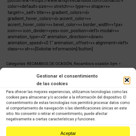
[button link=»https://www.amqmrecambios.com/contacto/»
color=»default» size=»» stretch=»» type=»» shape=»»
target=»_self» title=»» gradient_colors=»|»
gradient_hover_colors=»|» accent_color=»»
accent_hover_color=»» bevel_color=»» border_width=»1px»
icon=»» icon_divider=»yes» icon_position=»left» modal=»»
animation_type=»0″ animation_direction=»down»
animation_speed=»0.1″ animation_offset=»» alignment=»left»
class=»» id=»»]Solicitar información[/button]
Categorías:
RECAMBIOS DE OCASIÓN
,
Recambios ocasión Sym
Gestionar el consentimiento
Share this product
de las cookies
Para ofrecer las mejores experiencias, utilizamos tecnologías como las
Share
Share
Share
Share
cookies para almacenar y/o acceder a la información del dispositivo. El
consentimiento de estas tecnologías nos permitirá procesar datos como
on
on
on
on
el comportamiento de navegación o las identificaciones únicas en este
X
Facebook
Pinterest
LinkedIn
sitio. No consentir o retirar el consentimiento, puede afectar
negativamente a ciertas características y funciones.
Productos relacionados
Aceptar