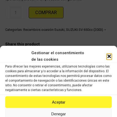
Piloto
COMPRAR
trasero
SUZUKI
SV
Categorías:
Recambios ocasión Suzuki
,
SUZUKI SV 650cc (2003)
650cc
cantidad
Share this product
Gestionar el consentimiento
Share
Share
Share
Share
de las cookies
on
on
on
on
Para ofrecer las mejores experiencias, utilizamos tecnologías como las
cookies para almacenar y/o acceder a la información del dispositivo. El
X
Facebook
Pinterest
LinkedIn
consentimiento de estas tecnologías nos permitirá procesar datos como
el comportamiento de navegación o las identificaciones únicas en este
Productos relacionados
sitio. No consentir o retirar el consentimiento, puede afectar
negativamente a ciertas características y funciones.
Suzuki GSX 750cc F
Aceptar
Comprar
Denegar