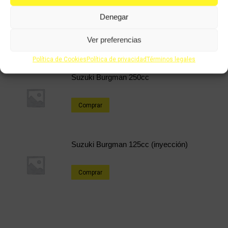
36,18
€
25,33
€
IVA incluido
IVA incluido
Denegar
Comprar
Ver preferencias
Política de Cookies
Política de privacidad
Términos legales
Suzuki Burgman 250cc
Comprar
Suzuki Burgman 125cc (inyección)
Comprar