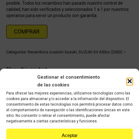
posible. Todos los recambios han pasado nuestro control de
calidad, han sido verificados y seleccionados 1 a 1 por nuestros
operarios para servir un producto con garantía.
COMPRAR
Categorías:
Recambios ocasión Suzuki
,
SUZUKI SV 650cc (2003)
Share this product
Gestionar el consentimiento
Share
Share
Share
Share
de las cookies
on
on
on
on
Para ofrecer las mejores experiencias, utilizamos tecnologías como las
cookies para almacenar y/o acceder a la información del dispositivo. El
X
Facebook
Pinterest
LinkedIn
consentimiento de estas tecnologías nos permitirá procesar datos como
el comportamiento de navegación o las identificaciones únicas en este
Productos relacionados
sitio. No consentir o retirar el consentimiento, puede afectar
negativamente a ciertas características y funciones.
caja de aire SUZUKI GLADIUS 2011
Aceptar