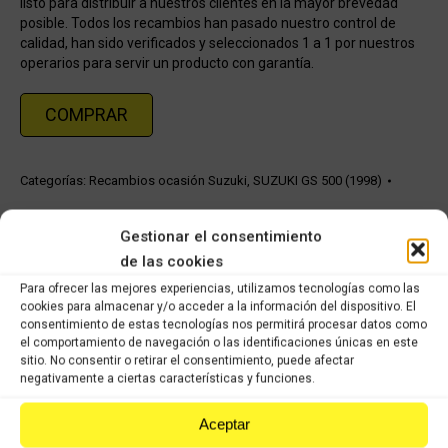
listo para distribuir a nuestros clientes en la mayor brevedad
posible. Todos los recambios han pasado nuestro control de
calidad, han sido verificados y seleccionados 1 a 1 por nuestros
operarios para servir un producto con garantía.
COMPRAR
Categorías:
Recambios ocasión Suzuki
,
SUZUKI GS 500 (1998)
Gestionar el consentimiento
Share this product
de las cookies
Share
Share
Share
Share
Para ofrecer las mejores experiencias, utilizamos tecnologías como las
cookies para almacenar y/o acceder a la información del dispositivo. El
on
on
on
on
consentimiento de estas tecnologías nos permitirá procesar datos como
el comportamiento de navegación o las identificaciones únicas en este
X
Facebook
Pinterest
LinkedIn
sitio. No consentir o retirar el consentimiento, puede afectar
negativamente a ciertas características y funciones.
Productos relacionados
Aceptar
Suzuki GSX 750cc F