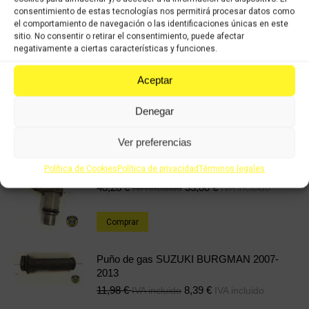
consentimiento de estas tecnologías nos permitirá procesar datos como
el comportamiento de navegación o las identificaciones únicas en este
Share this product
sitio. No consentir o retirar el consentimiento, puede afectar
negativamente a ciertas características y funciones.
Share
Share
Share
Share
Aceptar
on
on
on
on
X
Facebook
Pinterest
LinkedIn
Denegar
Productos relacionados
Ver preferencias
Política de Cookies
Política de privacidad
Términos legales
Inyector SUZUKI BURGMAN 2007-2013
48,28
€
33,80
€
IVA incluido
IVA incluido
Comprar
Puño de gas SUZUKI BURGMAN 2007-
2013
11,98
€
8,39
€
IVA incluido
IVA incluido