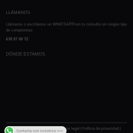
LLÁMANOS
Llámanos o escríbenos un WHATSAPPcon tu consulta sin ningún tipo
de compromiso
638 87 80 72
DÓNDE ESTAMOS
© 2026 AMQM Recambios |
Aviso legal
|
Política de privacidad
|
Contacta con nosotros >>>