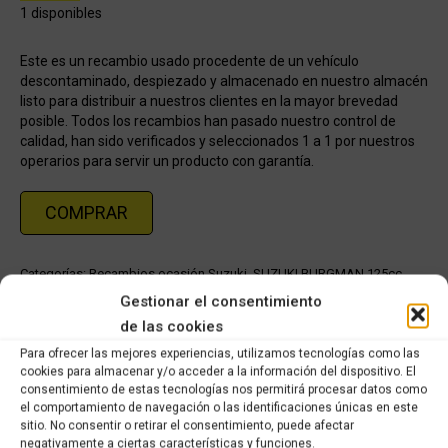
1 disponibles
Este es un recambio usado procedente de un vehículo
descontaminado, despiezado y almacenado en nuestro almacén
listo para distribuir a nuestros clientes en la mayor brevedad
posible. Todos los recambios han pasado nuestro control de
calidad, han sido verificados y seleccionados 1 a 1 por nuestros
operarios para servir un producto con garantía.
COMPRAR
Categorías:
Recambios ocasión Suzuki
,
SUZUKI BURGMAN 125cc
(2007-2013) (inyección)
Gestionar el consentimiento
de las cookies
Share this product
Para ofrecer las mejores experiencias, utilizamos tecnologías como las
cookies para almacenar y/o acceder a la información del dispositivo. El
consentimiento de estas tecnologías nos permitirá procesar datos como
Share
Share
Share
Share
el comportamiento de navegación o las identificaciones únicas en este
on
on
on
on
sitio. No consentir o retirar el consentimiento, puede afectar
negativamente a ciertas características y funciones.