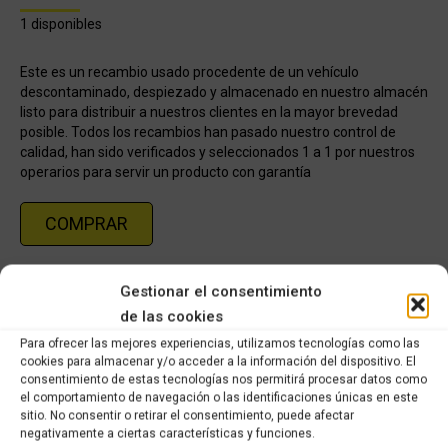
1 disponibles
Este es un recambio usado procedente de un vehículo
descontaminado, despiezado y almacenado en nuestro almacén
listo para distribuir a nuestros clientes en la mayor brevedad
posible. Todos los recambios han pasado nuestro control de
calidad, han sido verificados y seleccionados 1 a 1 por nuestros
operarios para servir un producto con garantía
COMPRAR
Gestionar el consentimiento
Categorías:
Recambios ocasión Piaggio
,
PIAGGIO VESPA ET4 125CC
de las cookies
Para ofrecer las mejores experiencias, utilizamos tecnologías como las
Share this product
cookies para almacenar y/o acceder a la información del dispositivo. El
consentimiento de estas tecnologías nos permitirá procesar datos como
Share
Share
Share
Share
el comportamiento de navegación o las identificaciones únicas en este
sitio. No consentir o retirar el consentimiento, puede afectar
on
on
on
on
negativamente a ciertas características y funciones.