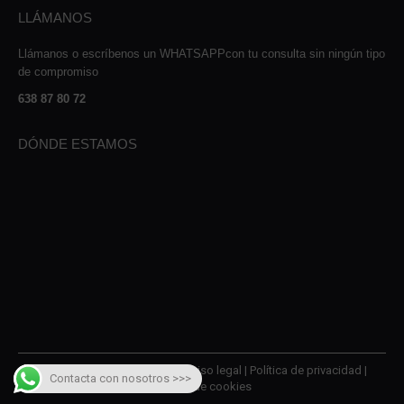
LLÁMANOS
Llámanos o escríbenos un WHATSAPPcon tu consulta sin ningún tipo
de compromiso
638 87 80 72
DÓNDE ESTAMOS
© 2026 AMQM Recambios |
Aviso legal
|
Política de privacidad
|
Contacta con nosotros >>>
Política de cookies