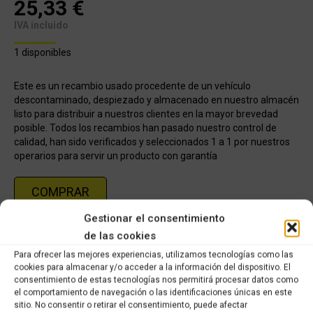
25,33
€
IVA incluido
1 disponibles
Este es un recambio usado procedente de un vehículo
descontaminado, despiezado y almacenado en nuestro almacén
listo para distribuir a nuestros clientes en la mayor brevedad
posible. Todos los recambios han pasado nuestro control de
calidad, han sido verificados y seleccionados 1 a 1 por nuestros
operarios para servir un producto con garantía
COMPRAR
Gestionar el consentimiento
de las cookies
Categorías:
Recambios ocasión Piaggio
,
PIAGGIO VESPA ET4 125CC
Para ofrecer las mejores experiencias, utilizamos tecnologías como las
cookies para almacenar y/o acceder a la información del dispositivo. El
Share this product
consentimiento de estas tecnologías nos permitirá procesar datos como
el comportamiento de navegación o las identificaciones únicas en este
sitio. No consentir o retirar el consentimiento, puede afectar
Share
Share
Share
Share