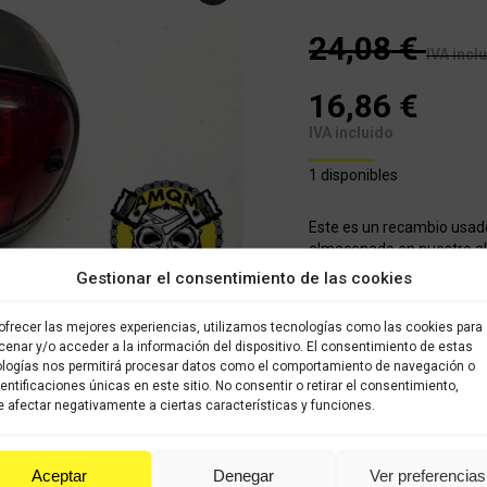
24,08
€
IVA incl
16,86
€
IVA incluido
1 disponibles
Este es un recambio usad
almacenado en nuestro alm
brevedad posible. Todos l
Gestionar el consentimiento de las cookies
sido verificados y selecci
con garantía
ofrecer las mejores experiencias, utilizamos tecnologías como las cookies para
enar y/o acceder a la información del dispositivo. El consentimiento de estas
logías nos permitirá procesar datos como el comportamiento de navegación o
COMPRAR
dentificaciones únicas en este sitio. No consentir o retirar el consentimiento,
 afectar negativamente a ciertas características y funciones.
Categorías:
Recambios ocas
Aceptar
Denegar
Ver preferencias