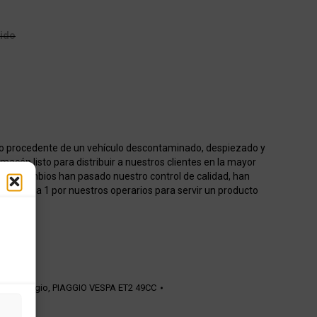
uido
o procedente de un vehículo descontaminado, despiezado y
acén listo para distribuir a nuestros clientes en la mayor
os recambios han pasado nuestro control de calidad, han
onados 1 a 1 por nuestros operarios para servir un producto
ión Piaggio
,
PIAGGIO VESPA ET2 49CC