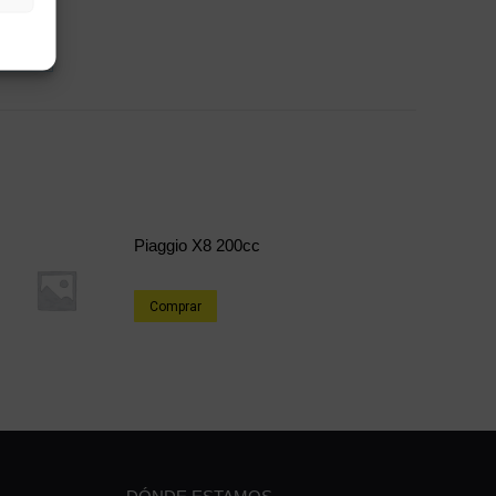
e
Share
on
erest
LinkedIn
Piaggio X8 200cc
Comprar