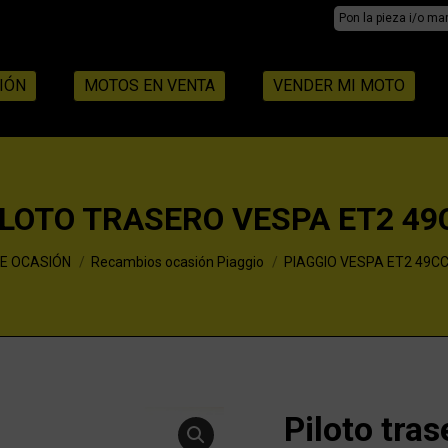
Search:
IÓN
MOTOS EN VENTA
VENDER MI MOTO
ILOTO TRASERO VESPA ET2 49
E OCASIÓN
Recambios ocasión Piaggio
PIAGGIO VESPA ET2 49C
Piloto tra