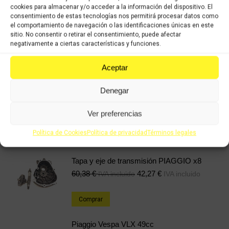
cookies para almacenar y/o acceder a la información del dispositivo. El
consentimiento de estas tecnologías nos permitirá procesar datos como
el comportamiento de navegación o las identificaciones únicas en este
Categorías:
Recambios ocasión Piaggio
,
PIAGGIO VESPA ET2 49CC
sitio. No consentir o retirar el consentimiento, puede afectar
negativamente a ciertas características y funciones.
Share this product
Aceptar
Share
Share
Share
Share
Denegar
on
on
on
on
X
Facebook
Pinterest
LinkedIn
Ver preferencias
Productos relacionados
Política de Cookies
Política de privacidad
Términos legales
Tapa y eje de transmisión PIAGGIO x8
60,38
€
42,27
€
IVA incluido
IVA incluido
Comprar
Piaggio Vespa VLX 49cc