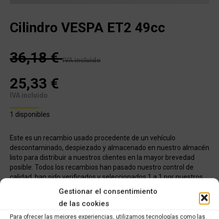
Cilindro VESPA ET2 49cc
36,18
€
IVA incluido
25,33
€
IVA incluido
1 disponibles
Este es un recambio usado procedente de un vehículo
descontaminado, despiezado y almacenado en nuestro almacén
listo para distribuir a nuestros clientes en la mayor brevedad
posible. Todos los recambios han pasado nuestro control de
calidad, han sido verificados y seleccionados 1 a 1 por nuestros
operarios para servir un producto con garantía
Gestionar el consentimiento
de las cookies
COMPRAR
Para ofrecer las mejores experiencias, utilizamos tecnologías como las