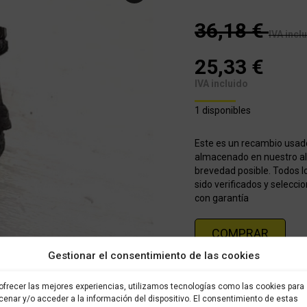
36,18
€
IVA incl
25,33
€
IVA incluido
1 disponibles
Este es un recambio usad
almacenado en nuestro alm
brevedad posible. Todos l
sido verificados y selecci
con garantía
COMPRAR
Gestionar el consentimiento de las cookies
Categorías:
Recambios ocas
ofrecer las mejores experiencias, utilizamos tecnologías como las cookies para
enar y/o acceder a la información del dispositivo. El consentimiento de estas