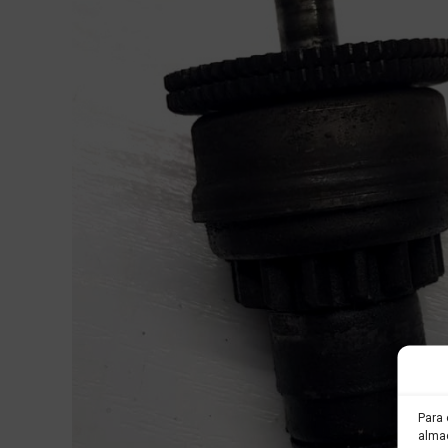
Para 
almac