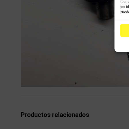
tecno
las i
puede
Productos relacionados