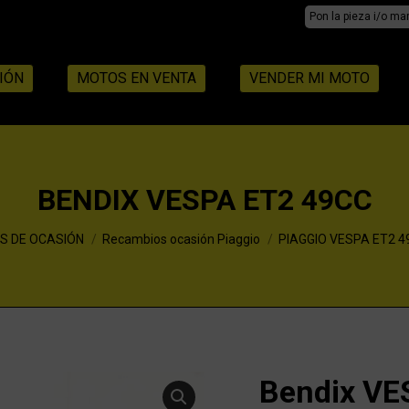
Search:
IÓN
MOTOS EN VENTA
VENDER MI MOTO
BENDIX VESPA ET2 49CC
S DE OCASIÓN
Recambios ocasión Piaggio
PIAGGIO VESPA ET2 4
Bendix VE