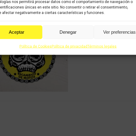
logías nos permitirá procesar datos como el comportamiento de navegación o
Share this product
dentificaciones únicas en este sitio. No consentir o retirar el consentimiento,
 afectar negativamente a ciertas características y funciones.
Share
Share
Shar
on
on
on
Aceptar
Denegar
Ver preferencias
X
Facebook
Pint
Política de Cookies
Política de privacidad
Términos legales