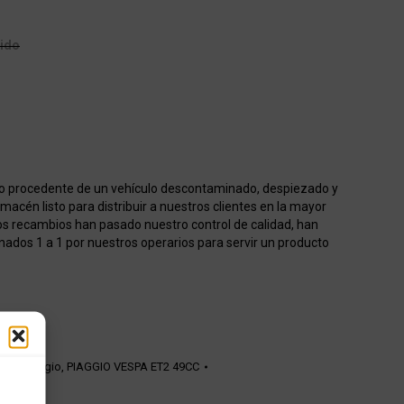
uido
o procedente de un vehículo descontaminado, despiezado y
acén listo para distribuir a nuestros clientes en la mayor
os recambios han pasado nuestro control de calidad, han
onados 1 a 1 por nuestros operarios para servir un producto
ión Piaggio
,
PIAGGIO VESPA ET2 49CC