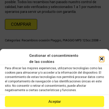
posible. Todos los recambios han pasado nuestro control de
calidad, han sido verificados y seleccionados 1 a 1 por nuestros
operarios para servir un producto con garantía.
COMPRAR
Categorías:
Recambios ocasión Piaggio
,
PIAGGIO MP3 125cc 2008
Share this product
Gestionar el consentimiento
de las cookies
Share
Share
Share
Share
Para ofrecer las mejores experiencias, utilizamos tecnologías como las
on
on
on
on
cookies para almacenar y/o acceder a la información del dispositivo. El
consentimiento de estas tecnologías nos permitirá procesar datos como
X
Facebook
Pinterest
LinkedIn
el comportamiento de navegación o las identificaciones únicas en este
sitio. No consentir o retirar el consentimiento, puede afectar
Productos relacionados
negativamente a ciertas características y funciones.
Aceptar
Piaggio Beberly 500cc