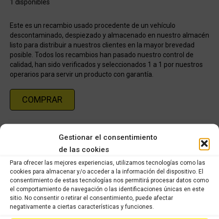
1 disponibles
Este es un recambio usado procedente de un vehículo
descontaminado, despiezado y almacenado en nuestro almacén
listo para distribuir a nuestros clientes en la mayor brevedad
posible. Todos los recambios han pasado nuestro control de
calidad, han sido verificados y seleccionados 1 a 1 por nuestros
operarios para servir un producto con garantía.
COMPRAR
Categorías:
Recambios ocasión Piaggio
,
PIAGGIO MP3 125cc 2008
Gestionar el consentimiento
de las cookies
Share this product
Para ofrecer las mejores experiencias, utilizamos tecnologías como las
cookies para almacenar y/o acceder a la información del dispositivo. El
consentimiento de estas tecnologías nos permitirá procesar datos como
Share
Share
Share
Share
el comportamiento de navegación o las identificaciones únicas en este
on
on
on
on
sitio. No consentir o retirar el consentimiento, puede afectar
negativamente a ciertas características y funciones.
X
Facebook
Pinterest
LinkedIn