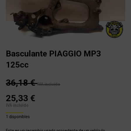
Basculante PIAGGIO MP3
125cc
36,18
€
IVA incluido
25,33
€
IVA incluido
1 disponibles
Este es un recambio usado procedente de un vehículo