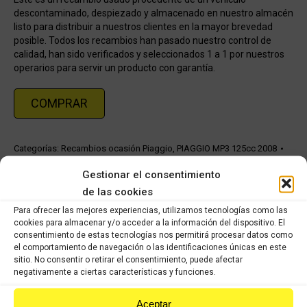
descontaminado, despiezado y almacenado en nuestro almacén
listo para distribuir a nuestros clientes en la mayor brevedad
posible. Todos los recambios han pasado nuestro control de
calidad, han sido verificados y seleccionados 1 a 1 por nuestros
operarios para servir un producto con garantía.
COMPRAR
Categorías:
Recambios ocasión Piaggio
,
PIAGGIO MP3 125cc 2008
Gestionar el consentimiento
Share this product
de las cookies
Para ofrecer las mejores experiencias, utilizamos tecnologías como las
Share
Share
Share
Share
cookies para almacenar y/o acceder a la información del dispositivo. El
consentimiento de estas tecnologías nos permitirá procesar datos como
on
on
on
on
el comportamiento de navegación o las identificaciones únicas en este
sitio. No consentir o retirar el consentimiento, puede afectar
X
Facebook
Pinterest
LinkedIn
negativamente a ciertas características y funciones.
Productos relacionados
Aceptar