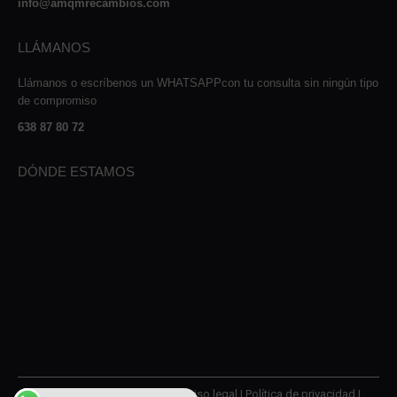
info@amqmrecambios.com
LLÁMANOS
Llámanos o escríbenos un WHATSAPPcon tu consulta sin ningún tipo
de compromiso
638 87 80 72
DÓNDE ESTAMOS
© 2026 AMQM Recambios |
Aviso legal
|
Política de privacidad
|