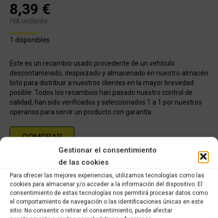
8,39
€
IVA incluido
1 disponibles
Este es un recambio usado procedente de un vehículo
descontaminado, despiezado y almacenado en nuestro almacén
listo para distribuir a nuestros clientes en la mayor brevedad
posible. Todos los recambios han pasado nuestro control de
calidad, han sido verificados y seleccionados 1 a 1 por nuestros
operarios para servir un producto con garantía.
COMPRAR
Gestionar el consentimiento
de las cookies
Categoría:
KYMCO XCITING 250cc (2006-2007)
Para ofrecer las mejores experiencias, utilizamos tecnologías como las
cookies para almacenar y/o acceder a la información del dispositivo. El
consentimiento de estas tecnologías nos permitirá procesar datos como
Share this product
el comportamiento de navegación o las identificaciones únicas en este
sitio. No consentir o retirar el consentimiento, puede afectar