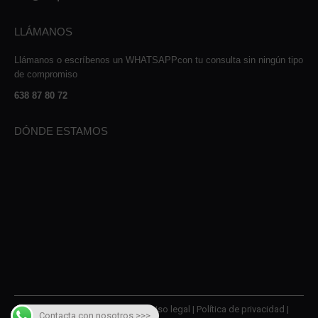
LLÁMANOS
Llámanos o escríbenos un WHATSAPPcon tu consulta sin ningún tipo
de compromiso
638 87 80 72
DÓNDE ESTAMOS
© 2026 AMQM Recambios |
Aviso legal
|
Política de privacidad
|
Contacta con nosotros >>>