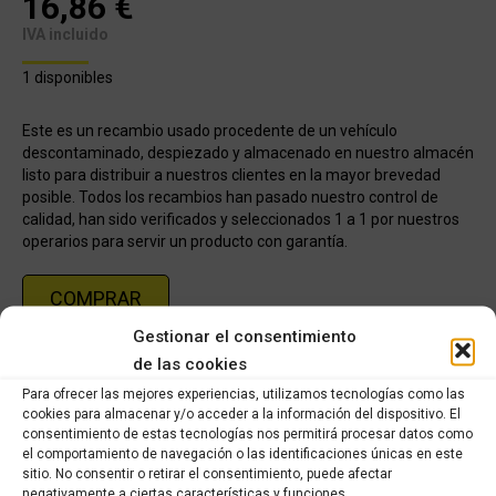
16,86
€
IVA incluido
1 disponibles
Este es un recambio usado procedente de un vehículo
descontaminado, despiezado y almacenado en nuestro almacén
listo para distribuir a nuestros clientes en la mayor brevedad
posible. Todos los recambios han pasado nuestro control de
calidad, han sido verificados y seleccionados 1 a 1 por nuestros
operarios para servir un producto con garantía.
COMPRAR
Gestionar el consentimiento
de las cookies
Categoría:
KYMCO XCITING 250cc (2006-2007)
Para ofrecer las mejores experiencias, utilizamos tecnologías como las
cookies para almacenar y/o acceder a la información del dispositivo. El
Share this product
consentimiento de estas tecnologías nos permitirá procesar datos como
el comportamiento de navegación o las identificaciones únicas en este
sitio. No consentir o retirar el consentimiento, puede afectar
Share
Share
Share
Share
negativamente a ciertas características y funciones.