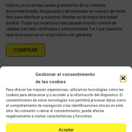
Este es un recambio usado procedente de un vehículo
descontaminado, despiezado y almacenado en nuestro almacén
listo para distribuir a nuestros clientes en la mayor brevedad
posible. Todos los recambios han pasado nuestro control de
calidad, han sido verificados y seleccionados 1 a 1 por nuestros
operarios para servir un producto con garantía.
COMPRAR
Categoría:
KYMCO XCITING 250cc (2006-2007)
Gestionar el consentimiento
de las cookies
Share this product
Para ofrecer las mejores experiencias, utilizamos tecnologías como las
cookies para almacenar y/o acceder a la información del dispositivo. El
Share
Share
Share
Share
consentimiento de estas tecnologías nos permitirá procesar datos como
el comportamiento de navegación o las identificaciones únicas en este
on
on
on
on
sitio. No consentir o retirar el consentimiento, puede afectar
negativamente a ciertas características y funciones.
X
Facebook
Pinterest
LinkedIn
Productos relacionados
Aceptar