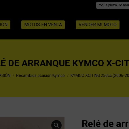
Search:
IÓN
MOTOS EN VENTA
VENDER MI MOTO
É DE ARRANQUE KYMCO X-CI
ASIÓN
Recambios ocasión Kymco
KYMCO XCITING 250cc (2006-20
Relé de ar