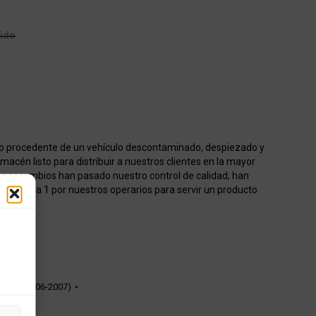
uido
o procedente de un vehículo descontaminado, despiezado y
acén listo para distribuir a nuestros clientes en la mayor
os recambios han pasado nuestro control de calidad, han
onados 1 a 1 por nuestros operarios para servir un producto
50cc (2006-2007)