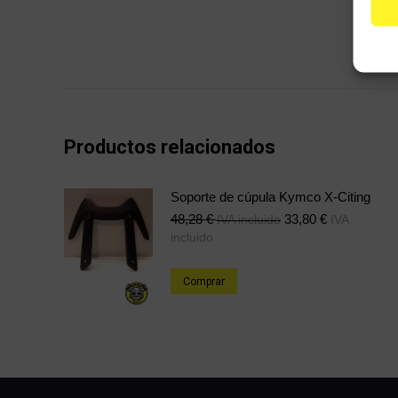
Productos relacionados
Soporte de cúpula Kymco X-Citing
48,28
€
33,80
€
IVA incluido
IVA
incluido
Comprar