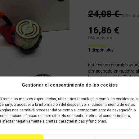
24,08
€
IVA incl
16,86
€
IVA incluido
1 disponibles
Este es un recambio usad
almacenado en nuestro alm
brevedad posible. Todos l
sido verificados y selecci
Gestionar el consentimiento de las cookies
con garantía.
ofrecer las mejores experiencias, utilizamos tecnologías como las cookies para
enar y/o acceder a la información del dispositivo. El consentimiento de estas
COMPRAR
logías nos permitirá procesar datos como el comportamiento de navegación o
dentificaciones únicas en este sitio. No consentir o retirar el consentimiento,
 afectar negativamente a ciertas características y funciones.
Categoría:
KYMCO XCITING 2