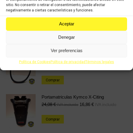
sitio. No consentir o retirar el consentimiento, puede afectar
Share
Share
Share
Share
negativamente a ciertas características y funciones.
on
on
on
on
Aceptar
X
Facebook
Pinterest
LinkedIn
Denegar
Productos relacionados
Ver preferencias
Correa de transmision Kymco X-Citing
Política de Cookies
Política de privacidad
Términos legales
24,08
€
16,86
€
IVA incluido
IVA incluido
Comprar
Portamatriculas Kymco X-Citing
24,08
€
16,86
€
IVA incluido
IVA incluido
Comprar