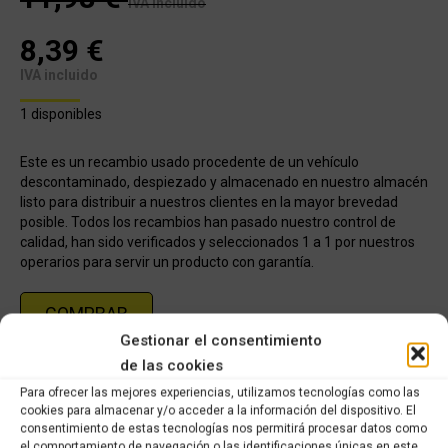
IVA incluido
8,39
€
IVA incluido
1 disponibles
Este es un recambio usado procedente de un vehículo
descontaminado, despiezado y almacenado en nuestro almacén
listo para distribuir a nuestros clientes en la mayor brevedad
posible. Todos los recambios han pasado nuestro control de
calidad, han sido verificados y seleccionados 1 a 1 por nuestros
operarios para servir un producto con garantía.
COMPRAR
Gestionar el consentimiento
de las cookies
Categoría:
KYMCO XCITING 250cc (2006-2007)
Para ofrecer las mejores experiencias, utilizamos tecnologías como las
cookies para almacenar y/o acceder a la información del dispositivo. El
consentimiento de estas tecnologías nos permitirá procesar datos como
Share this product
el comportamiento de navegación o las identificaciones únicas en este