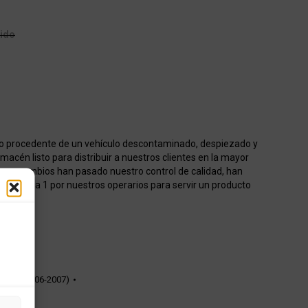
uido
o procedente de un vehículo descontaminado, despiezado y
acén listo para distribuir a nuestros clientes en la mayor
os recambios han pasado nuestro control de calidad, han
onados 1 a 1 por nuestros operarios para servir un producto
50cc (2006-2007)