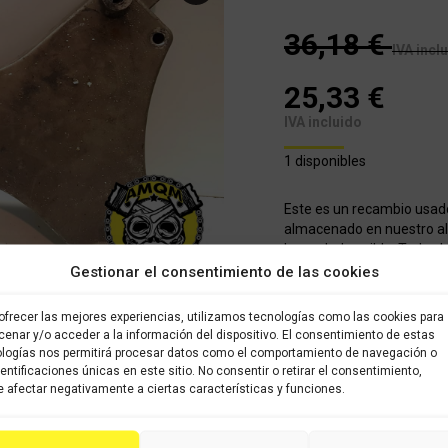
36,18
€
IVA incl
25,33
€
IVA incluido
1 disponibles
Este es un recambio usad
almacenado en nuestro alm
brevedad posible. Todos l
sido verificados y selecci
Gestionar el consentimiento de las cookies
con garantía.
ofrecer las mejores experiencias, utilizamos tecnologías como las cookies para
enar y/o acceder a la información del dispositivo. El consentimiento de estas
COMPRAR
logías nos permitirá procesar datos como el comportamiento de navegación o
dentificaciones únicas en este sitio. No consentir o retirar el consentimiento,
 afectar negativamente a ciertas características y funciones.
Categoría:
KYMCO XCITING 2