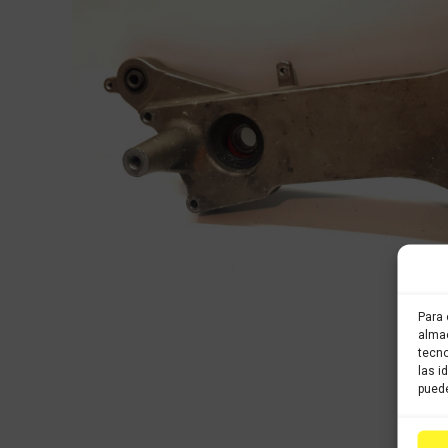
Para 
almac
tecno
las i
puede