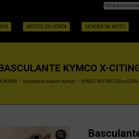
Search:
IÓN
MOTOS EN VENTA
VENDER MI MOTO
BASCULANTE KYMCO X-CITIN
OCASIÓN
Recambios ocasión Kymco
KYMCO XCITING 250cc (2006
Basculant