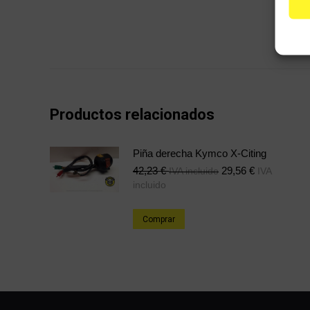
Productos relacionados
Piña derecha Kymco X-Citing
42,23
€
29,56
€
IVA incluido
IVA
incluido
Comprar