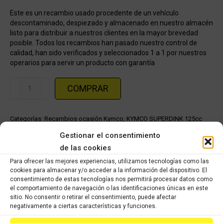
Este es un recambio usado procedente de un vehículo
descontaminado, despiezado y almacenado en nuestro almacén
listo para distribuir a nuestros clientes en la mayor brevedad
posible. Todos los recambios han pasado nuestro control de
calidad, han sido verificados y seleccionados 1 a 1 por nuestros
operarios para servir un producto con garantía
Tapa
COMPRAR
izquierda
blanca
Categorías:
Recambios ocasión Kymco
,
KYMCO SUPERDINK 125cc
KYMCO
(2009 -2016)
,
KYMCO SUPERDINK 300cc (2009-2016)
SUPERDINK
Gestionar el consentimiento
2009-
de las cookies
Share this product
2016
Para ofrecer las mejores experiencias, utilizamos tecnologías como las
cantidad
cookies para almacenar y/o acceder a la información del dispositivo. El
Share
Share
Share
Share
consentimiento de estas tecnologías nos permitirá procesar datos como
el comportamiento de navegación o las identificaciones únicas en este
on
on
on
on
sitio. No consentir o retirar el consentimiento, puede afectar
negativamente a ciertas características y funciones.
X
Facebook
Pinterest
LinkedIn