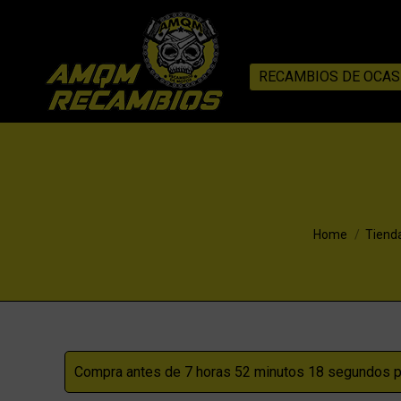
RECAMBIOS DE OCAS
You are here:
Home
Tiend
Compra antes de 7 horas 52 minutos 17 segundos pa