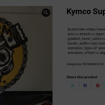
Kymco Sup
[button link=»https://w
size=»» stretch=»» type=
gradient_hover_colors=»
border_width=»1px» icon
animation_type=»0″ ani
animation_offset=»» alig
Categorías:
RECAMBIOS DE
Share this product
Share
Share
Shar
on
on
on
X
Facebook
Pint