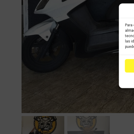
Para 
almac
tecno
las i
puede