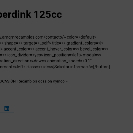
erdink 125cc
ww.amqmrecambios.com/contacto/» color=»default»
»» shape=»» target=»_self» title=»» gradient_colors=»|»
|» accent_color=»» accent_hover_color=»» bevel_color=»»
=»» icon_divider=»yes» icon_position=»left» modal=»»
mation_direction=»down» animation_speed=»0.1″
nment=»left» class=»» id=»»]Solicitar información[/button]
 OCASIÓN
,
Recambios ocasión Kymco
e
Share
on
erest
LinkedIn