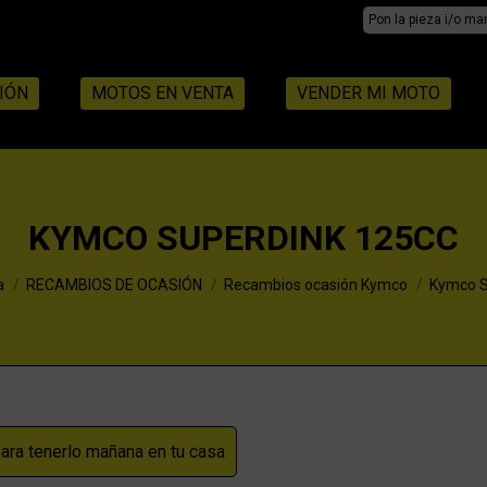
Search:
IÓN
MOTOS EN VENTA
VENDER MI MOTO
KYMCO SUPERDINK 125CC
a
RECAMBIOS DE OCASIÓN
Recambios ocasión Kymco
Kymco S
ra tenerlo mañana en tu casa