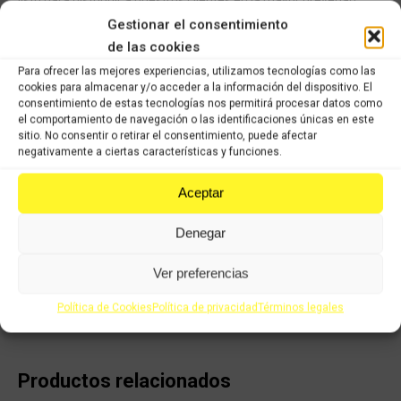
posible. Todos los recambios han pasado nuestro control de
Gestionar el consentimiento
calidad, han sido verificados y seleccionados 1 a 1 por nuestros
de las cookies
operarios para servir un producto con garantía
Para ofrecer las mejores experiencias, utilizamos tecnologías como las
cookies para almacenar y/o acceder a la información del dispositivo. El
COMPRAR
consentimiento de estas tecnologías nos permitirá procesar datos como
el comportamiento de navegación o las identificaciones únicas en este
sitio. No consentir o retirar el consentimiento, puede afectar
negativamente a ciertas características y funciones.
Categorías:
Recambios ocasión Kymco
,
KYMCO SUPERDINK 125cc
(2009 -2016)
Aceptar
SKU:
1052092
Denegar
Share this product
Ver preferencias
Share
Share
Share
Share
Política de Cookies
Política de privacidad
Términos legales
on
on
on
on
X
Facebook
Pinterest
LinkedIn
Productos relacionados