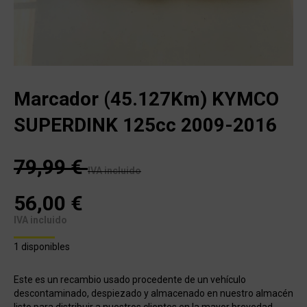
Marcador (45.127Km) KYMCO
SUPERDINK 125cc 2009-2016
79,99
€
IVA incluido
56,00
€
IVA incluido
1 disponibles
Este es un recambio usado procedente de un vehículo
descontaminado, despiezado y almacenado en nuestro almacén
listo para distribuir a nuestros clientes en la mayor brevedad