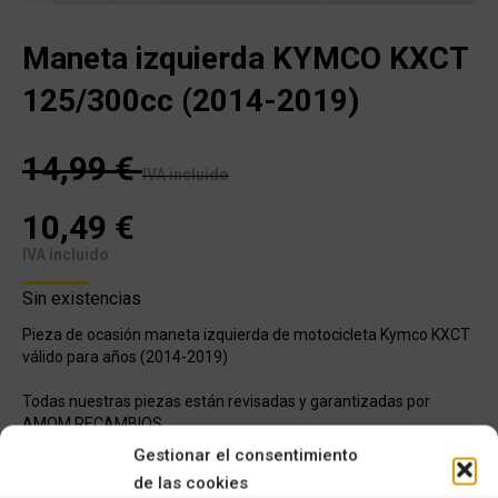
Maneta izquierda KYMCO KXCT
125/300cc (2014-2019)
14,99
€
IVA incluido
10,49
€
IVA incluido
Sin existencias
Pieza de ocasión maneta izquierda de motocicleta Kymco KXCT
válido para años (2014-2019)
Todas nuestras piezas están revisadas y garantizadas por
AMQM RECAMBIOS.
Gestionar el consentimiento
Cualquier duda en referencia a esta pieza no dude en ponerse
de las cookies
en contacto con nosotros para asesorarle en lo que necesite.