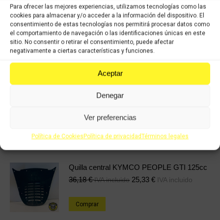
Para ofrecer las mejores experiencias, utilizamos tecnologías como las
Categorías:
Recambios ocasión Kymco
,
KYMCO KXCT 125cc (2014-
cookies para almacenar y/o acceder a la información del dispositivo. El
2019)
,
KYMCO KXCT 300cc (2014-2019)
consentimiento de estas tecnologías nos permitirá procesar datos como
el comportamiento de navegación o las identificaciones únicas en este
SKU:
1111299
sitio. No consentir o retirar el consentimiento, puede afectar
negativamente a ciertas características y funciones.
Share this product
Aceptar
Share
Share
Share
Share
Denegar
on
on
on
on
Ver preferencias
X
Facebook
Pinterest
LinkedIn
Política de Cookies
Política de privacidad
Términos legales
Productos relacionados
Quilla central KYMCO PEOPLE GTI 125cc
36,18
€
25,33
€
IVA incluido
IVA incluido
Comprar