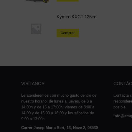
Kymco KXCT 125cc
Comprar
VISÍTANOS
CONTÁC
Le atenderemos con mucho gusto dentro de
Contacta c
nuestro horario: de lunes a jueves, de 8 a
responder
14:00h y de 15 a 17:00h, viernes de 8:00 a
posible.
14:00 y de 15:00 a 16:00 y los sábados de
info@amq
9:00 a 13:00h.
Carrer Josep Maria Sert, 13, Nave 2, 08530