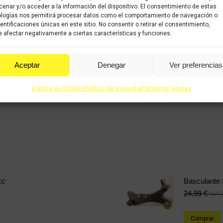
COMP
enar y/o acceder a la información del dispositivo. El consentimiento de estas
trasera
logías nos permitirá procesar datos como el comportamiento de navegación o
KYMCO
dentificaciones únicas en este sitio. No consentir o retirar el consentimiento,
Categorías:
Recambios oca
 afectar negativamente a ciertas características y funciones.
SUPERDINK
300cc (2014-2019)
,
KYMCO S
125/300cc
(2009-2016)
2009-
Aceptar
Denegar
Ver preferencias
2016
Share this product
cantidad
Política de Cookies
Política de privacidad
Términos legales
Share
Share
Shar
on
on
on
X
Facebook
Pint
cc
Basculante
24,99
€
IVA 
Comprar