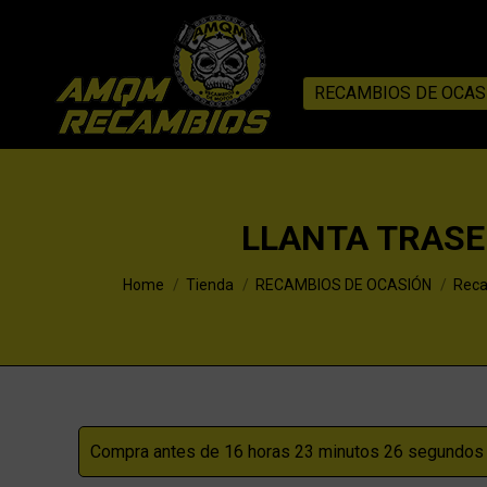
RECAMBIOS DE OCAS
LLANTA TRASE
You are here:
Home
Tienda
RECAMBIOS DE OCASIÓN
Reca
Compra antes de 16 horas 23 minutos 25 segundos p