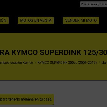
Search:
IÓN
MOTOS EN VENTA
VENDER MI MOTO
RA KYMCO SUPERDINK 125/30
mbios ocasión Kymco
KYMCO SUPERDINK 300cc (2009-2016)
Lla
ara tenerlo mañana en tu casa