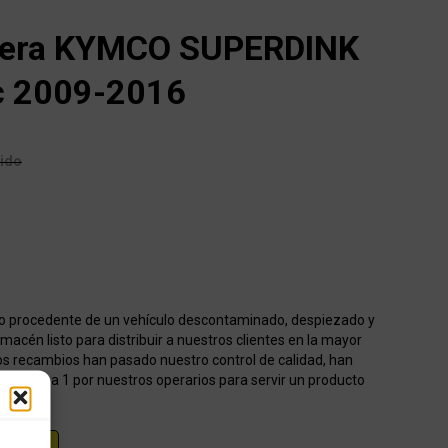
asera KYMCO SUPERDINK
c 2009-2016
uido
o procedente de un vehículo descontaminado, despiezado y
acén listo para distribuir a nuestros clientes en la mayor
os recambios han pasado nuestro control de calidad, han
onados 1 a 1 por nuestros operarios para servir un producto