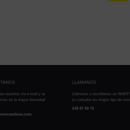
TANOS
LLÁMANOS
on nosotros vía e-mail y te
Llámanos o escríbenos un WHA
emos en la mayor brevedad
tu consulta sin ningún tipo de co
638 87 80 72
mrecambios.com