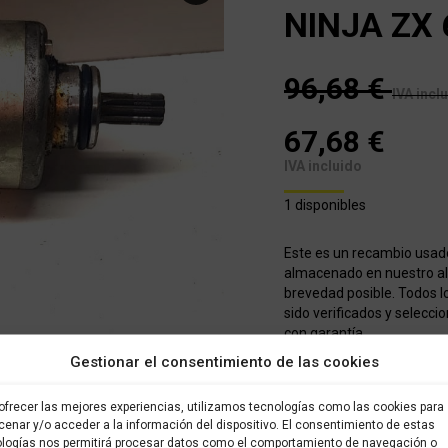
NINJA ZX 
96,68
€
IVA incl
67,68
€
IVA incluido
1 disponibles
Este es un recambio usad
almacenado en nuestro alm
brevedad posible. Todos l
sido verificados y selecci
con garantía
Gestionar el consentimiento de las cookies
COMPRAR
ofrecer las mejores experiencias, utilizamos tecnologías como las cookies para
enar y/o acceder a la información del dispositivo. El consentimiento de estas
logías nos permitirá procesar datos como el comportamiento de navegación o