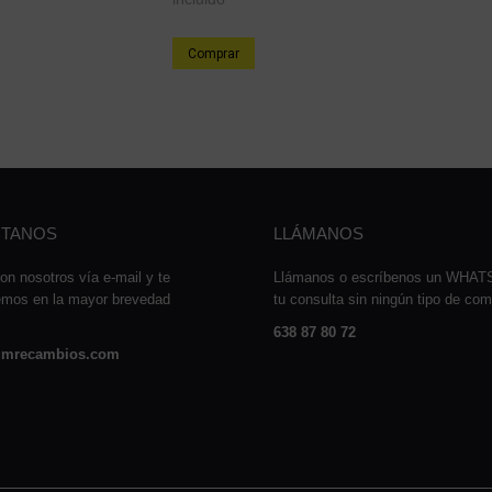
Comprar
TANOS
LLÁMANOS
on nosotros vía e-mail y te
Llámanos o escríbenos un WHA
emos en la mayor brevedad
tu consulta sin ningún tipo de co
638 87 80 72
mrecambios.com