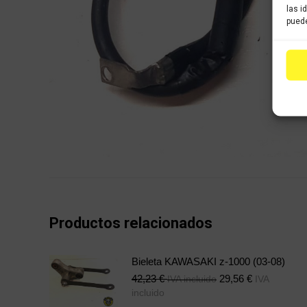
las i
puede
Productos relacionados
Bieleta KAWASAKI z-1000 (03-08)
42,23
€
29,56
€
IVA incluido
IVA
incluido