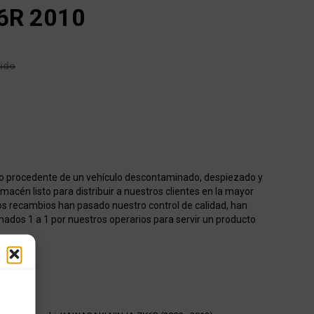
6R 2010
uido
o procedente de un vehículo descontaminado, despiezado y
acén listo para distribuir a nuestros clientes en la mayor
os recambios han pasado nuestro control de calidad, han
onados 1 a 1 por nuestros operarios para servir un producto