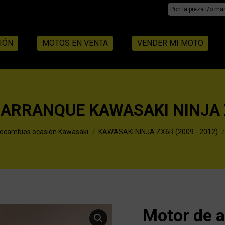
Search:
IÓN
MOTOS EN VENTA
VENDER MI MOTO
ARRANQUE KAWASAKI NINJA 
ecambios ocasión Kawasaki
KAWASAKI NINJA ZX6R (2009 - 2012)
Motor de 