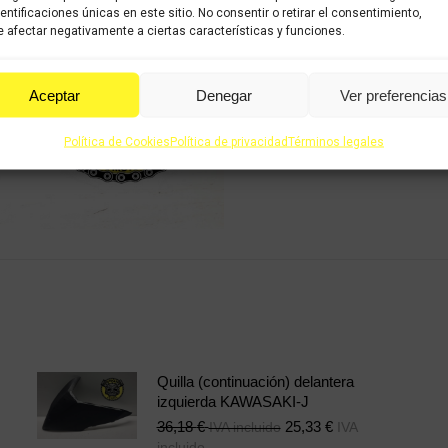
Categorías:
Recambios ocas
dentificaciones únicas en este sitio. No consentir o retirar el consentimiento,
 afectar negativamente a ciertas características y funciones.
Share this product
Aceptar
Denegar
Ver preferencias
Share
Share
Shar
on
on
on
Política de Cookies
Política de privacidad
Términos legales
X
Facebook
Pint
Quilla (continuación) delantera
izquierda KAWASAKI-J
36,18
€
25,33
€
IVA incluido
IVA
incluido