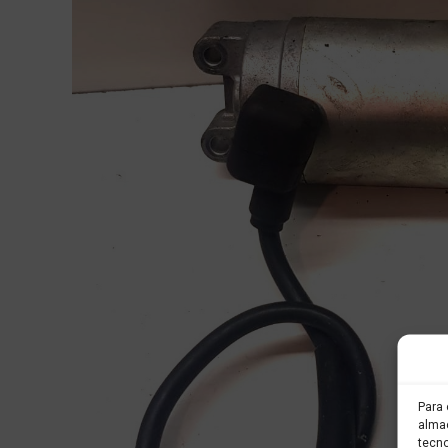
Para 
almac
tecno