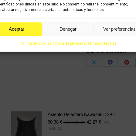
dentificaciones únicas en este sitio. No consentir o retirar el consentimiento,
 afectar negativamente a ciertas características y funciones.
COMPRAR
Aceptar
Denegar
Ver preferencias
Categorías:
Recambios ocas
Política de Cookies
Política de privacidad
Términos legales
Share this product
Share
Share
Shar
on
on
on
X
Facebook
Pint
Asiento Delantero Kawasaki zx-6r
60,38
€
42,27
€
IVA incluido
IVA
incluido