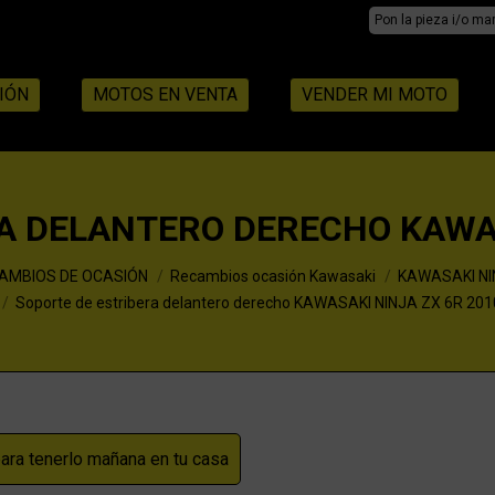
Search:
IÓN
MOTOS EN VENTA
VENDER MI MOTO
A DELANTERO DERECHO KAWAS
AMBIOS DE OCASIÓN
Recambios ocasión Kawasaki
KAWASAKI NIN
Soporte de estribera delantero derecho KAWASAKI NINJA ZX 6R 201
ra tenerlo mañana en tu casa