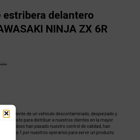
 estribera delantero
AWASAKI NINJA ZX 6R
uido
o procedente de un vehículo descontaminado, despiezado y
acén listo para distribuir a nuestros clientes en la mayor
os recambios han pasado nuestro control de calidad, han
onados 1 a 1 por nuestros operarios para servir un producto