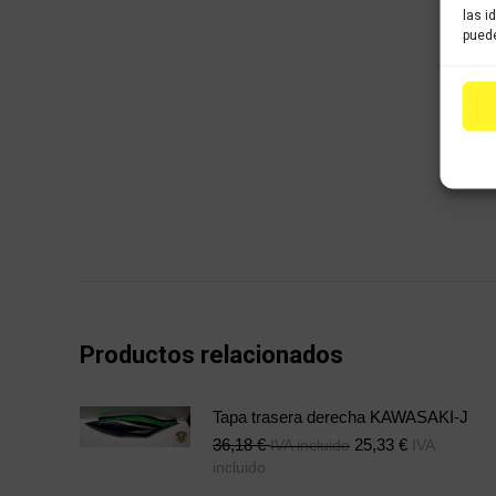
las i
puede
Productos relacionados
Tapa trasera derecha KAWASAKI-J
36,18
€
25,33
€
IVA incluido
IVA
incluido