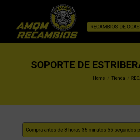
RECAMBIOS DE OCAS
SOPORTE DE ESTRIBER
You are here:
Home
Tienda
REC
Compra antes de 8 horas 36 minutos 55 segundos pa