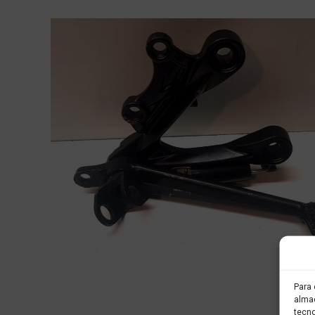
Para 
almac
tecno