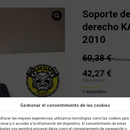
Soporte de
derecho K
2010
60,38
€
IVA incl
42,27
€
IVA incluido
1 disponibles
Gestionar el consentimiento de las cookies
Este es un recambio usad
almacenado en nuestro alm
brevedad posible. Todos l
ofrecer las mejores experiencias, utilizamos tecnologías como las cookies para
sido verificados y selecci
enar y/o acceder a la información del dispositivo. El consentimiento de estas
logías nos permitirá procesar datos como el comportamiento de navegación o
con garantía