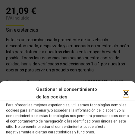
21,09
€
IVA incluido
Sin existencias
Este es un recambio usado procedente de un vehículo
descontaminado, despiezado y almacenado en nuestro almacén
listo para distribuir a nuestros clientes en la mayor brevedad
posible. Todos los recambios han pasado nuestro control de
calidad, han sido verificados y seleccionados 1 a 1 por nuestros
operarios para servir un producto con garantía.
Categorías:
Recambios ocasión Kawasaki
,
KAWASAKI NINJA 650R
(2017-2019)
Gestionar el consentimiento
de las cookies
Share this product
Para ofrecer las mejores experiencias, utilizamos tecnologías como las
cookies para almacenar y/o acceder a la información del dispositivo. El
consentimiento de estas tecnologías nos permitirá procesar datos como
Share
Share
Share
Share
el comportamiento de navegación o las identificaciones únicas en este
sitio. No consentir o retirar el consentimiento, puede afectar
on
on
on
on
negativamente a ciertas características y funciones.