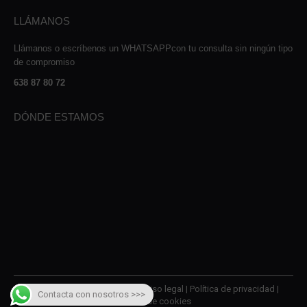
LLÁMANOS
Llámanos o escríbenos un WHATSAPPcon tu consulta sin ningún tipo
de compromiso
638 87 80 72
DÓNDE ESTAMOS
© 2026 AMQM Recambios |
Aviso legal
|
Política de privacidad
|
Contacta con nosotros >>>
Política de cookies