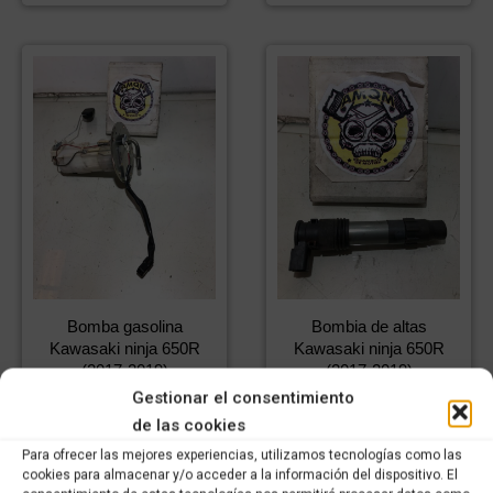
Bomba gasolina
Bombia de altas
Kawasaki ninja 650R
Kawasaki ninja 650R
(2017-2019)
(2017-2019)
Gestionar el consentimiento
349,99
€
64,99
€
IVA
IVA
245,00
€
45,50
€
incluido
IVA
incluido
IVA
de las cookies
incluido
incluido
Para ofrecer las mejores experiencias, utilizamos tecnologías como las
cookies para almacenar y/o acceder a la información del dispositivo. El