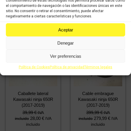
consentimiento de estas tecnologías nos permitirá procesar datos como
Comprar
Comprar
el comportamiento de navegación o las identificaciones únicas en este
sitio. No consentir o retirar el consentimiento, puede afectar
negativamente a ciertas características y funciones.
Aceptar
Denegar
Ver preferencias
Política de Cookies
Política de privacidad
Términos legales
Caballete lateral
Cable embrague
Kawasaki ninja 650R
Kawasaki ninja 650R
(2017-2019)
(2017-2019)
39,99
€
399,99
€
IVA
IVA
28,00
€
279,99
€
incluido
IVA
incluido
IVA
incluido
incluido