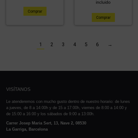
incluido
Comprar
Comprar
1
2
3
4
5
6
→
VISÍTANOS
Le atenderemos con mucho gusto dentro de nuestro horario: de lunes
a jueves, de 8 a 14:00h y de 15 a 17:00h, viernes de 8:00 a 14:00 y
de 15:00 a 16:00 y los sábados de 9:00 a 13:00h.
Carrer Josep Maria Sert, 13, Nave 2, 08530
La Garriga, Barcelona