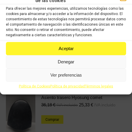
COMPRAR
de las cookies
Para ofrecer las mejores experiencias, utilizamos tecnologías como las
cookies para almacenar y/o acceder a la información del dispositivo. El
consentimiento de estas tecnologías nos permitirá procesar datos como
Categorías:
HYOSUNG MS3 125cc
,
Recambios ocasión HYOSUNG
el comportamiento de navegación o las identificaciones únicas en este
sitio. No consentir o retirar el consentimiento, puede afectar
negativamente a ciertas características y funciones.
Share this product
Aceptar
Share
Share
Share
Share
on
on
on
on
Denegar
X
Facebook
Pinterest
LinkedIn
Ver preferencias
Productos relacionados
Política de Cookies
Política de privacidad
Términos legales
Asiento trasero Hyosung comet
36,18
€
25,33
€
IVA incluido
IVA incluido
Comprar