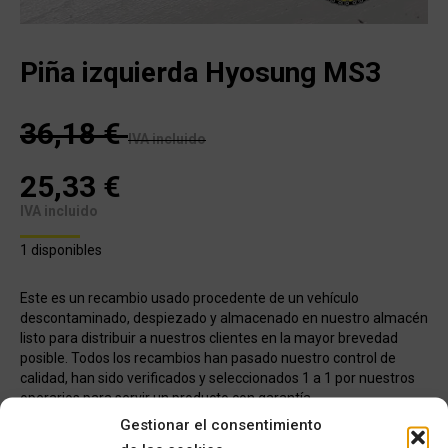
Piña izquierda Hyosung MS3
36,18
€
IVA incluido
25,33
€
IVA incluido
1 disponibles
Este es un recambio usado procedente de un vehículo
descontaminado, despiezado y almacenado en nuestro almacén
listo para distribuir a nuestros clientes en la mayor brevedad
posible. Todos los recambios han pasado nuestro control de
calidad, han sido verificados y seleccionados 1 a 1 por nuestros
operarios para servir un producto con garantía.
Gestionar el consentimiento