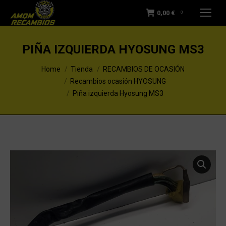
0,00
€
0
PIÑA IZQUIERDA HYOSUNG MS3
You are here:
Home
Tienda
RECAMBIOS DE OCASIÓN
Recambios ocasión HYOSUNG
Piña izquierda Hyosung MS3