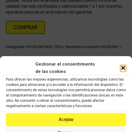
posible. Todos los recambios han pasado nuestro control de
calidad, han sido verificados y seleccionados 1 a 1 por nuestros
operarios para servir un producto con garantía.
COMPRAR
Categorías:
HYOSUNG MS3 125cc
,
Recambios ocasión HYOSUNG
Share this product
Gestionar el consentimiento
de las cookies
Share
Share
Share
Share
Para ofrecer las mejores experiencias, utilizamos tecnologías como las
cookies para almacenar y/o acceder a la información del dispositivo. El
on
on
on
on
consentimiento de estas tecnologías nos permitirá procesar datos como
X
Facebook
Pinterest
LinkedIn
el comportamiento de navegación o las identificaciones únicas en este
sitio. No consentir o retirar el consentimiento, puede afectar
negativamente a ciertas características y funciones.
Productos relacionados
Aceptar
Cable gas Hyosung MS3
11,98
€
8,39
€
IVA incluido
IVA incluido