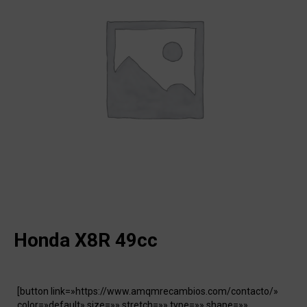
Honda X8R 49cc
[button link=»https://www.amqmrecambios.com/contacto/»
color=»default» size=»» stretch=»» type=»» shape=»»