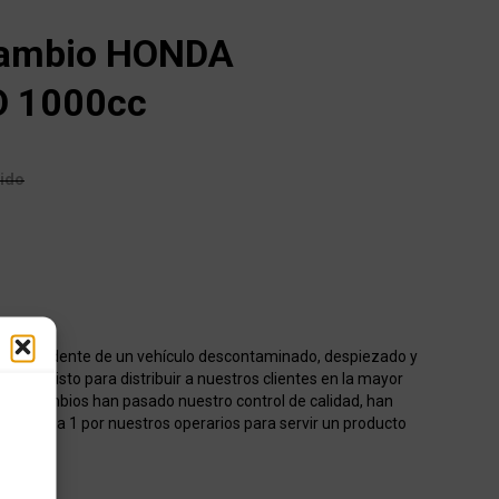
cambio HONDA
 1000cc
uido
o procedente de un vehículo descontaminado, despiezado y
acén listo para distribuir a nuestros clientes en la mayor
os recambios han pasado nuestro control de calidad, han
onados 1 a 1 por nuestros operarios para servir un producto