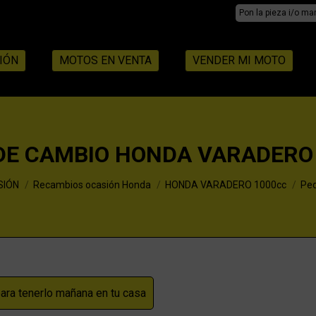
Search:
IÓN
MOTOS EN VENTA
VENDER MI MOTO
DE CAMBIO HONDA VARADERO
SIÓN
Recambios ocasión Honda
HONDA VARADERO 1000cc
Pe
ra tenerlo mañana en tu casa