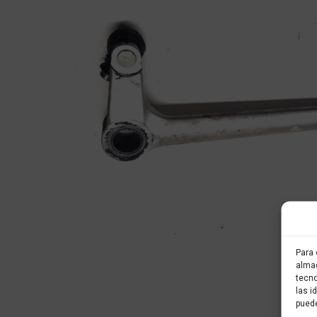
Para 
almac
tecno
las i
puede