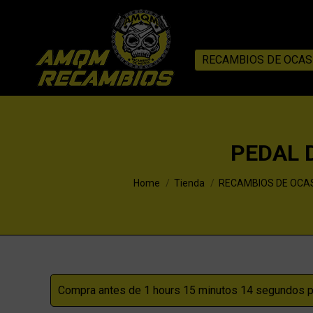
RECAMBIOS DE OCAS
PEDAL 
You are here:
Home
Tienda
RECAMBIOS DE OCA
Compra antes de 1 hours 15 minutos 14 segundos pa