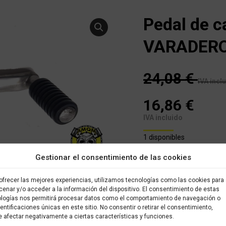
Pedal de 
VARADERO
24,08
€
IVA incl
16,86
€
IVA incluido
1 disponibles
Gestionar el consentimiento de las cookies
Este es un recambio usad
almacenado en nuestro alm
ofrecer las mejores experiencias, utilizamos tecnologías como las cookies para
brevedad posible. Todos l
enar y/o acceder a la información del dispositivo. El consentimiento de estas
sido verificados y selecci
logías nos permitirá procesar datos como el comportamiento de navegación o
con garantía.
dentificaciones únicas en este sitio. No consentir o retirar el consentimiento,
 afectar negativamente a ciertas características y funciones.